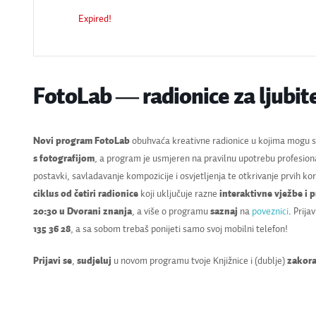
Expired!
FotoLab ― radionice za ljubite
Novi program FotoLab
obuhvaća kreativne radionice u kojima mogu s
s fotografijom
, a program je usmjeren na pravilnu upotrebu profesion
postavki, savladavanje kompozicije i osvjetljenja te otkrivanje prvih k
ciklus od četiri radionice
koji uključuje razne
interaktivne vježbe i 
20:30 u Dvorani znanja
, a više o programu
saznaj
na
poveznici
. Prija
135 36 28
, a sa sobom trebaš ponijeti samo svoj mobilni telefon!
Prijavi se
,
sudjeluj
u novom programu tvoje Knjižnice i (dublje)
zakora