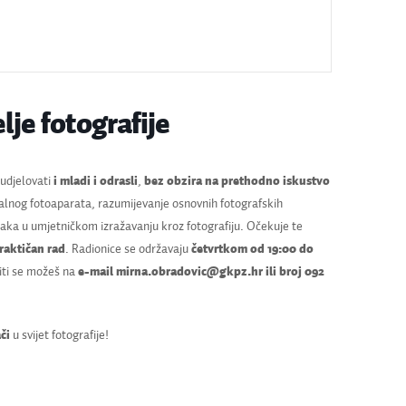
lje fotografije
udjelovati
i mladi i odrasli
,
bez obzira na prethodno iskustvo
alnog fotoaparata, razumijevanje osnovnih fotografskih
oraka u umjetničkom izražavanju kroz fotografiju. Očekuje te
praktičan rad
. Radionice se održavaju
četvrtkom od 19:00 do
viti se možeš na
e-mail mirna.obradovic@gkpz.hr ili broj 092
či
u svijet fotografije!