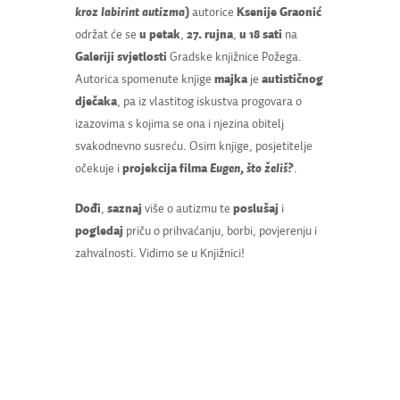
kroz labirint autizma
)
autorice
Ksenije Graonić
održat će se
u petak
,
27. rujna
,
u 18 sati
na
Galeriji svjetlosti
Gradske knjižnice Požega.
Autorica spomenute knjige
majka
je
autističnog
dječaka
, pa iz vlastitog iskustva progovara o
izazovima s kojima se ona i njezina obitelj
svakodnevno susreću. Osim knjige, posjetitelje
očekuje i
projekcija filma
Eugen, što želiš?
.
Dođi
,
saznaj
više o autizmu te
poslušaj
i
pogledaj
priču o prihvaćanju, borbi, povjerenju i
zahvalnosti. Vidimo se u Knjižnici!