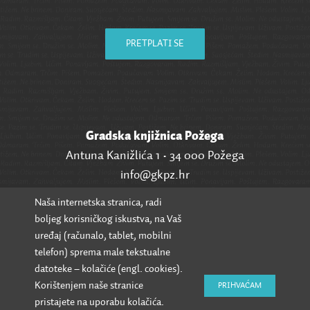
PRETPLATI SE
Gradska knjižnica Požega
Antuna Kanižlića 1 • 34 000 Požega
info@gkpz.hr
Naša internetska stranica, radi
SVI KONTAKTI
boljeg korisničkog iskustva, na Vaš
uređaj (računalo, tablet, mobilni
telefon) sprema male tekstualne
datoteke – kolačiće (engl. cookies).
Korištenjem naše stranice
PRIHVAĆAM
pristajete na uporabu kolačića.