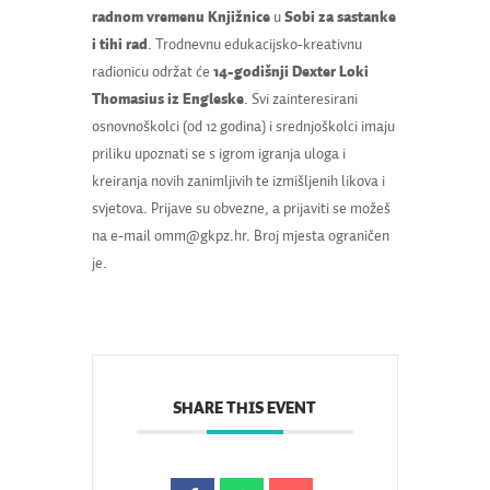
radnom vremenu Knjižnice
u
Sobi za sastanke
i tihi rad
. Trodnevnu edukacijsko-kreativnu
radionicu održat će
14-godišnji Dexter Loki
Thomasius iz Engleske
. Svi zainteresirani
osnovnoškolci (od 12 godina) i srednjoškolci imaju
priliku upoznati se s igrom igranja uloga i
kreiranja novih zanimljivih te izmišljenih likova i
svjetova. Prijave su obvezne, a prijaviti se možeš
na e-mail omm@gkpz.hr. Broj mjesta ograničen
je.
SHARE THIS EVENT