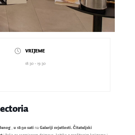
18:30 - 19:30
ectoria
udenog
,
u 18:30 sati
na
Galeriji svjetlosti.
Čitateljski