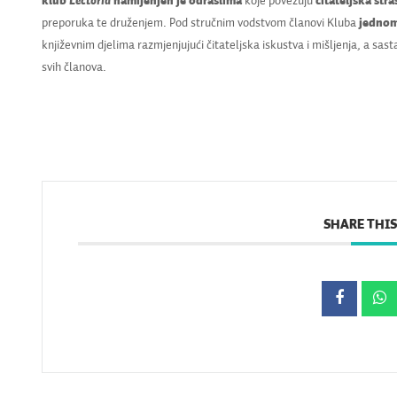
klub
Lectoria
namijenjen je odraslima
koje povezuju
čitateljska stra
preporuka te druženjem. Pod stručnim vodstvom članovi Kluba
jednom
književnim djelima razmjenjujući čitateljska iskustva i mišljenja, a sasta
svih članova.
SHARE THIS