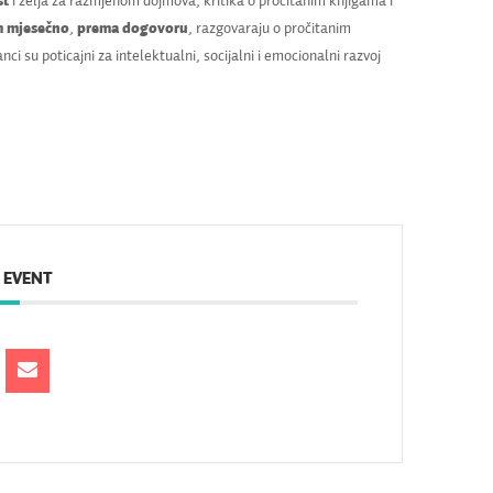
st
i želja za razmjenom dojmova, kritika o pročitanim knjigama i
 mjesečno
,
prema dogovoru
, razgovaraju o pročitanim
nci su poticajni za intelektualni, socijalni i emocionalni razvoj
 EVENT