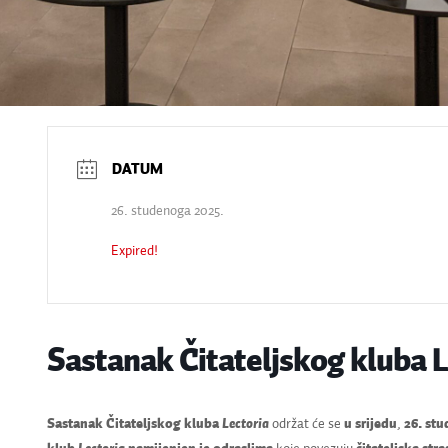
26. studenoga 2025.
Expired!
Sastanak Čitateljskog kluba L
Sastanak Čitateljskog kluba
Lectoria
održat će se
u srijedu
,
26. st