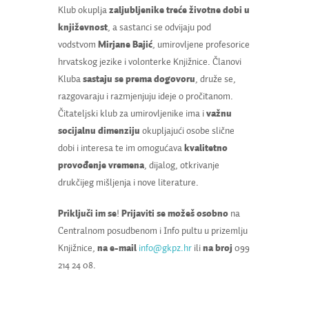
Klub okuplja
zaljubljenike treće životne dobi u
književnost
, a sastanci se odvijaju pod
vodstvom
Mirjane Bajić
, umirovljene profesorice
hrvatskog jezike i volonterke Knjižnice. Članovi
Kluba
sastaju se prema dogovoru
, druže se,
razgovaraju i razmjenjuju ideje o pročitanom.
Čitateljski klub za umirovljenike ima i
važnu
socijalnu dimenziju
okupljajući osobe slične
dobi i interesa te im omogućava
kvalitetno
provođenje vremena
, dijalog, otkrivanje
drukčijeg mišljenja i nove literature.
Priključi im se
!
Prijaviti se možeš
osobno
na
Centralnom posudbenom i Info pultu u prizemlju
Knjižnice,
na e-mail
info@gkpz.hr
ili
na broj
099
214 24 08.