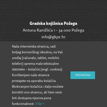
Gradska knjižnica Požega
Antuna Kanižlića 1 • 34 000 Požega
info@gkpz.hr
Naša internetska stranica, radi
SVI KONTAKTI
boljeg korisničkog iskustva, na Vaš
uređaj (računalo, tablet, mobilni
telefon) sprema male tekstualne
datoteke – kolačiće (engl. cookies).
Korištenjem naše stranice
PRIHVAĆAM
pristajete na uporabu kolačića.
Blokiranjem kolačića i dalje možete
koristiti ovu stranicu, ali Vam neće
biti dostupna njezina puna
funkcionalnost.
Više