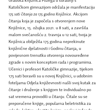
Gradska knjižnica Požega u suradnji s
Katoličkom gimnazijom održala je manifestaciju
175 sati čitanja za 175 godina Knjižnice
. Akcijom
čitanja koja je započela s otvorenjem nove
Knjižnice, 15. ožujka 2021. u 8 sati, a završila
malom svečanošću 2. travnja u 12 sati, tvoja je
Knjižnica obilježila 175 godina neprekinute
knjižnične djelatnosti i Godinu čitanja, u
povijesnom trenutku otvorenja novouređene
zgrade s novim konceptom rada i programima.
Učenici i profesori Katoličke gimnazije, tijekom
175 sati boravili su u novoj Knjižnici, u udobnim
foteljama Odjela književnosti našli svoj kutak za
čitanje i druženje s knjigom te individualno po
sat vremena provodili u čitanju.
Čitale su se
preporučene knjige, popularna beletristika za