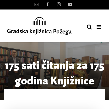
Skip
Kontakt
Facebook
Instagram
YouTube
to
content
175 sati čitanja za 175
godina Knjižnice