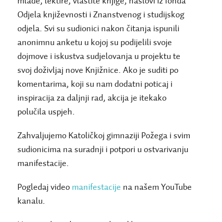
mlade, lektire, vlastite knjige, naslovi iz fonda
Odjela književnosti i Znanstvenog i studijskog
odjela. Svi su sudionici nakon čitanja ispunili
anonimnu anketu u kojoj su podijelili svoje
dojmove i iskustva sudjelovanja u projektu te
svoj doživljaj nove Knjižnice. Ako je suditi po
komentarima, koji su nam dodatni poticaj i
inspiracija za daljnji rad, akcija je itekako
polučila uspjeh.
Zahvaljujemo Katoličkoj gimnaziji Požega i svim
sudionicima na suradnji i potpori u ostvarivanju
manifestacije.
Pogledaj video
manifestacije
na našem YouTube
kanalu.