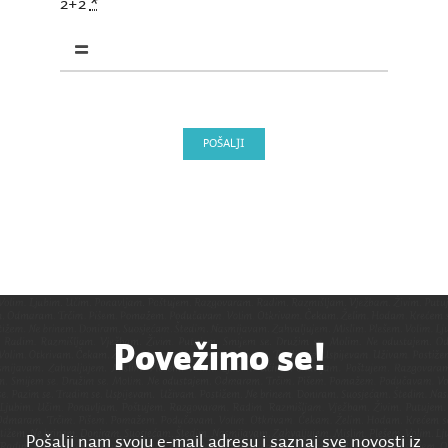
2+2
*
POŠALJI
Povežimo se!
Pošalji nam svoju e-mail adresu i saznaj sve novosti iz