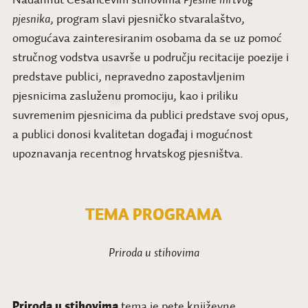
Nadahnut Cesarićevim stihovima
Pjesme mrtvog
pjesnika
, program slavi pjesničko stvaralaštvo,
omogućava zainteresiranim osobama da se uz pomoć
stručnog vodstva usavrše u području recitacije poezije i
predstave publici, nepravedno zapostavljenim
pjesnicima zasluženu promociju, kao i priliku
suvremenim pjesnicima da publici predstave svoj opus,
a publici donosi kvalitetan događaj i mogućnost
upoznavanja recentnog hrvatskog pjesništva.
TEMA PROGRAMA
Priroda u stihovima
Priroda u stihovima
tema je pete književne