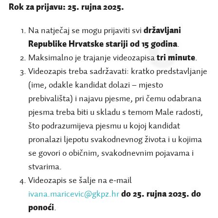
Rok za prijavu: 25. rujna 2025.
Na natječaj se mogu prijaviti svi
državljani
Republike Hrvatske stariji od 15 godina
.
Maksimalno je trajanje videozapisa
tri minute
.
Videozapis treba sadržavati: kratko predstavljanje
(ime, odakle kandidat dolazi – mjesto
prebivališta) i najavu pjesme, pri čemu odabrana
pjesma treba biti u skladu s temom Male radosti,
što podrazumijeva pjesmu u kojoj kandidat
pronalazi ljepotu svakodnevnog života i u kojima
se govori o običnim, svakodnevnim pojavama i
stvarima.
Videozapis se šalje na e-mail
ivana.maricevic@gkpz.hr
do 25. rujna 2025. do
ponoći
.