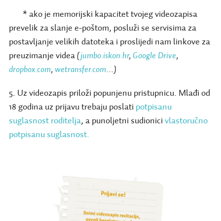
* ako je memorijski kapacitet tvojeg videozapisa
prevelik za slanje e-poštom, posluži se servisima za
postavljanje velikih datoteka i proslijedi nam linkove za
preuzimanje videa
(
jumbo.iskon.hr
,
Google Drive
,
dropbox.com
,
wetransfer.com
…)
5. Uz videozapis priloži popunjenu pristupnicu. Mlađi od
18 godina uz prijavu trebaju poslati
potpisanu
suglasnost roditelja
, a punoljetni sudionici
vlastoručno
potpisanu suglasnost.