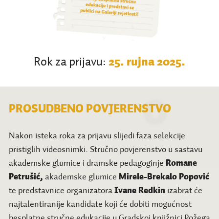
Rok za prijavu:
25
. rujna 2025.
PROSUDBENO POVJERENSTVO
Nakon isteka roka za prijavu slijedi faza selekcije
pristiglih videosnimki. Stručno povjerenstvo u sastavu
akademske glumice i dramske pedagoginje
Romane
Petrušić,
akademske glumice
Mirele-Brekalo Popović
te predstavnice organizatora
Ivane Redkin
izabrat će
najtalentiranije kandidate koji će dobiti mogućnost
besplatne stručne edukacije u Gradskoj knjižnici Požega