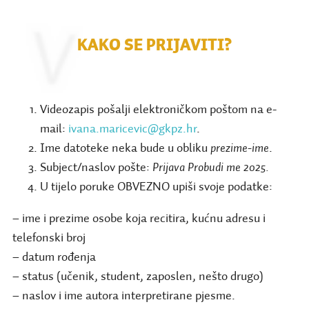
KAKO SE PRIJAVITI?
Videozapis pošalji elektroničkom poštom na e-
mail:
ivana.maricevic@gkpz.hr
.
Ime datoteke neka bude u obliku
prezime-ime
.
Subject/naslov pošte:
Prijava Probudi me 2025.
U tijelo poruke OBVEZNO upiši svoje podatke:
– ime i prezime osobe koja recitira, kućnu adresu i
telefonski broj
– datum rođenja
– status (učenik, student, zaposlen, nešto drugo)
– naslov i ime autora interpretirane pjesme.