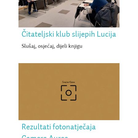
Lucija
Čitateljski klub slijepih Lucija
Slušaj, osjećaj, dijeli knjigu
Rezultati fotonatječaja
Camera Aurea
Rezultati fotonatječaja