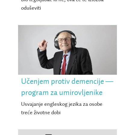
oduševiti
Učenjem protiv demencije
― program za
umirovljenike
Učenjem protiv demencije ―
program za umirovljenike
Usvajanje engleskog jezika za osobe
treće životne dobi