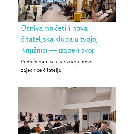
Knjižnici ― izaberi svoj
Osnivamo četiri nova
čitateljska kluba u tvojoj
Knjižnici ― izaberi svoj
Pridruži nam se u stvaranju nove
zajednice čitatelja
Čitateljski klub slijepih