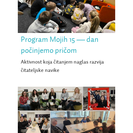
počinjemo pričom
Program Mojih 15 — dan
počinjemo pričom
Aktivnost koja čitanjem naglas razvija
čitateljske navike
Čitateljska ekspanzija —
pet postojećih klubova