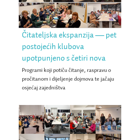
upotpunjeno s četiri nova
Čitateljska ekspanzija — pet
postojećih klubova
upotpunjeno s četiri nova
Programi koji potiču čitanje, raspravu o
pročitanom i dijeljenje dojmova te jačaju
osjećaj zajedništva
Osnivamo četiri nova
čitateljska kluba u tvojoj