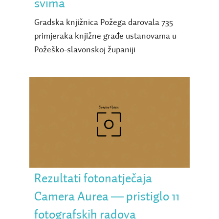
svima
Gradska knjižnica Požega darovala 735
primjeraka knjižne građe ustanovama u
Požeško-slavonskoj županiji
Rezultati fotonatječaja
Camera Aurea ― pristiglo
11 fotografskih radova
Rezultati fotonatječaja
Camera Aurea ― pristiglo 11
fotografskih radova