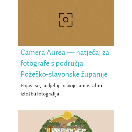
Camera Aurea ― natječaj
za fotografe s područja
Požeško-slavonske
županije
Camera Aurea ― natječaj za
fotografe s područja
Požeško-slavonske županije
Prijavi se, sudjeluj i osvoji samostalnu
izložbu fotografija
Povratak u Zlatnu dolinu