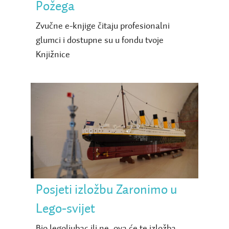
Požega
Zvučne e-knjige čitaju profesionalni
glumci i dostupne su u fondu tvoje
Knjižnice
Posjeti izložbu Zaronimo u
Lego-svijet
Posjeti izložbu Zaronimo u
Lego-svijet
Bio legoljubac ili ne, ova će te izložba