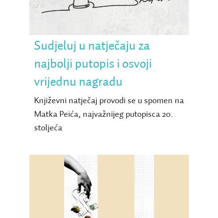
najbolji putopis i osvoji
vrijednu nagradu
Sudjeluj u natječaju za
najbolji putopis i osvoji
vrijednu nagradu
Književni natječaj provodi se u spomen na
Matka Peića, najvažnijeg putopisca 20.
stoljeća
StartUp u Knjižnici —
prijavi se i unaprijedi