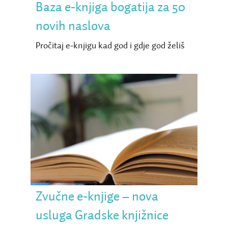
Baza e-knjiga bogatija za 50
novih naslova
Pročitaj e-knjigu kad god i gdje god želiš
Zvučne e-knjige – nova
usluga Gradske knjižnice
Požega
Zvučne e-knjige – nova
usluga Gradske knjižnice