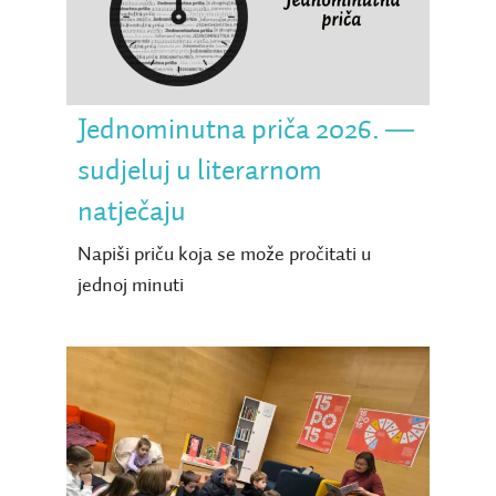
― sudjeluj u literarnom
natječaju
Jednominutna priča 2026. ―
sudjeluj u literarnom
natječaju
Napiši priču koja se može pročitati u
jednoj minuti
Program Mojih 15 — dan