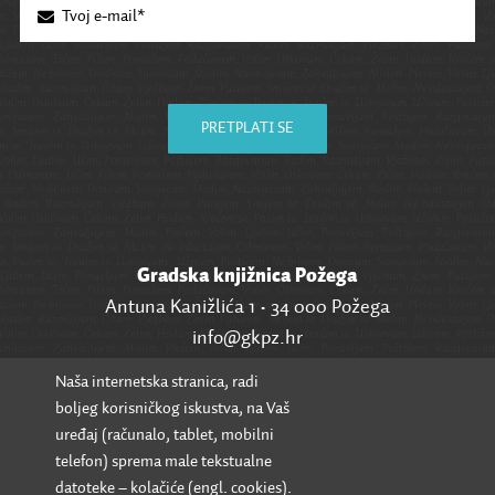
PRETPLATI SE
Gradska knjižnica Požega
Antuna Kanižlića 1 • 34 000 Požega
info@gkpz.hr
Naša internetska stranica, radi
SVI KONTAKTI
boljeg korisničkog iskustva, na Vaš
uređaj (računalo, tablet, mobilni
telefon) sprema male tekstualne
datoteke – kolačiće (engl. cookies).