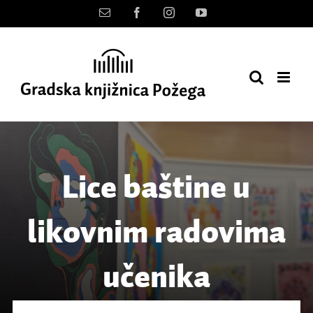
Skip
Kontakt
Facebook
Instagram
YouTube
to
content
Lice baštine u
likovnim radovima
učenika