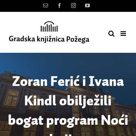
Skip
Kontakt
Facebook
Instagram
YouTube
to
content
Zoran Ferić i Ivana
Kindl obilježili
bogat program Noći