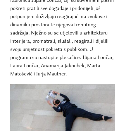
radionica Ilijane Lončar, čiji su suvremeni plesni
pokreti pratili sve događaje i pridonijeli još
potpunijem doživljaju reagirajući na
zvukove i
dinamiku prostora te njegova trenutnog
sadržaja. Nježno su se utjelovili u arhitekturu
interijera, promatrali, slušali, reagirali i dijelili
svoju umjetnost pokreta s publikom. U
programu su nastupile plesačice: Ilijana Lončar,
Laura Lončar, Anamarija Jakoubek, Marta
Matošević i Jurja Mautner.