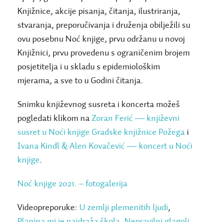
Knjižnice, akcije pisanja, čitanja, ilustriranja,
stvaranja, preporučivanja i druženja obilježili su
ovu posebnu Noć knjige, prvu održanu u novoj
Knjižnici, prvu provedenu s ograničenim brojem
posjetitelja i u skladu s epidemiološkim
mjerama, a sve to u Godini čitanja.
Snimku književnog susreta i koncerta možeš
pogledati klikom na
Zoran Ferić — književni
susret u Noći knjige Gradske knjižnice Požega
i
Ivana Kindl & Alen Kovačević — koncert u Noći
knjige
.
Noć knjige 2021. – fotogalerija
Videopreporuke:
U zemlji plemenitih ljudi
,
Planina mi je najdraža škola
,
Nepravilni glagoli
,