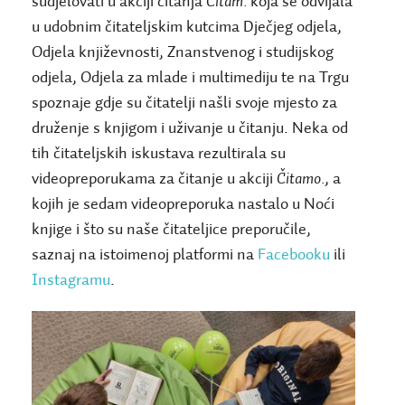
sudjelovati u akciji čitanja
Čitam.
koja se odvijala
u udobnim čitateljskim kutcima Dječjeg odjela,
Odjela književnosti, Znanstvenog i studijskog
odjela, Odjela za mlade i multimediju te na Trgu
spoznaje gdje su čitatelji našli svoje mjesto za
druženje s knjigom i uživanje u čitanju. Neka od
tih čitateljskih iskustava rezultirala su
videopreporukama za čitanje u akciji
Čitamo.
, a
kojih je sedam videopreporuka nastalo u Noći
knjige i što su naše čitateljice preporučile,
saznaj na istoimenoj platformi na
Facebooku
ili
Instagramu
.