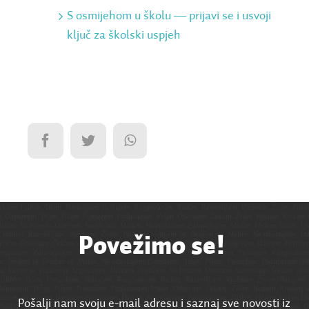
S osmijehom u školu ― prijavi se i usvoji
ključ za školski uspjeh
Povežimo se!
Pošalji nam svoju e-mail adresu i saznaj sve novosti iz