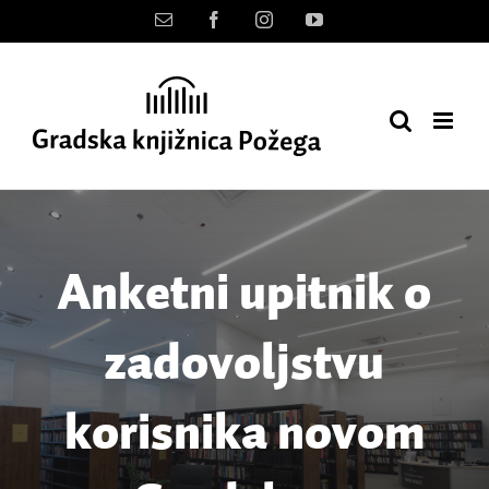
Skip
Kontakt
Facebook
Instagram
YouTube
to
content
Anketni upitnik o
zadovoljstvu
korisnika novom