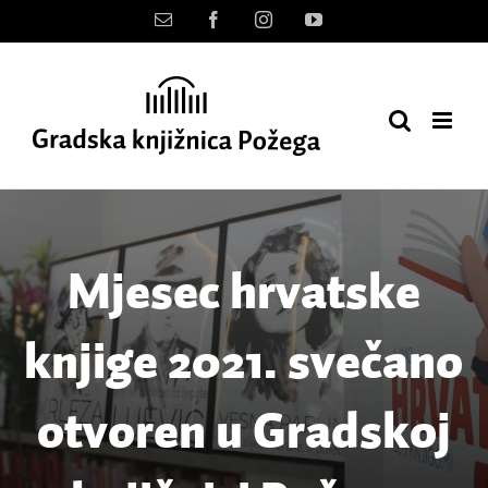
Skip
Kontakt
Facebook
Instagram
YouTube
to
content
Mjesec hrvatske
knjige 2021. svečano
otvoren u Gradskoj