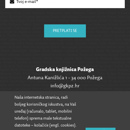
PRETPLATI SE
Gradska knjižnica Požega
Antuna Kanižlića 1 • 34 000 Požega
info@gkpz.hr
Naša internetska stranica, radi
SVI KONTAKTI
boljeg korisničkog iskustva, na Vaš
uređaj (računalo, tablet, mobilni
telefon) sprema male tekstualne
datoteke – kolačiće (engl. cookies).