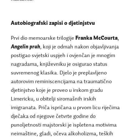
Autobiografski zapisi o djetinjstvu
Prvi dio memoarske trilogije
Franka McCourta
,
Angelin prah
, koji je odmah nakon objavljivanja
postigao svjetski uspjeh i ovjenčan je mnogim
nagradama, književniku je osigurao status
suvremenog klasika. Djelo je preplavljeno
autorovim reminiscencijama na traumatično
djetinjstvo koje je proveo u irskom gradu
Limericku, u obitelji siromašnih irskih
imigranata. Priča ispričana u prvom licu riječima
dječaka od njegove četvrte godine do
punoljetnosti majstorski je ispletena motivima
neimaštine, gladi, očeva alkoholizma, teških