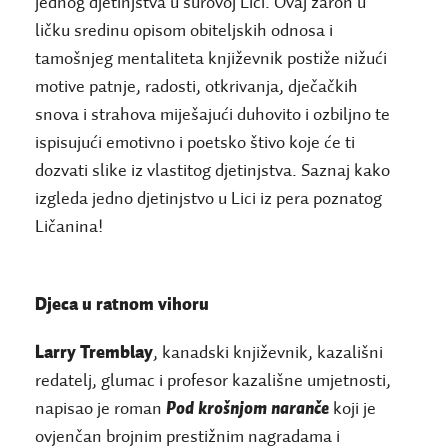
jednog djetinjstva u surovoj Lici. Ovaj zaron u
ličku sredinu opisom obiteljskih odnosa i
tamošnjeg mentaliteta književnik postiže nižući
motive patnje, radosti, otkrivanja, dječačkih
snova i strahova miješajući duhovito i ozbiljno te
ispisujući emotivno i poetsko štivo koje će ti
dozvati slike iz vlastitog djetinjstva. Saznaj kako
izgleda jedno djetinjstvo u Lici iz pera poznatog
Ličanina!
Djeca u ratnom vihoru
Larry Tremblay
, kanadski književnik, kazališni
redatelj, glumac i profesor kazališne umjetnosti,
napisao je roman
Pod krošnjom naranče
koji je
ovjenčan brojnim prestižnim nagradama i