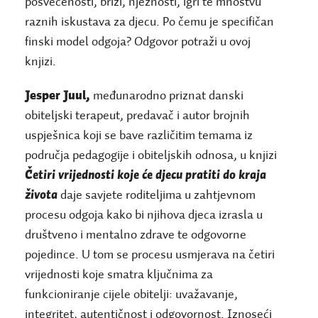
posvećenosti, brizi, nježnosti, igri te mnoštvu
raznih iskustava za djecu. Po čemu je specifičan
finski model odgoja? Odgovor potraži u ovoj
knjizi.
Jesper Juul,
međunarodno priznat danski
obiteljski terapeut, predavač i autor brojnih
uspješnica koji se bave različitim temama iz
područja pedagogije i obiteljskih odnosa, u knjizi
Četiri vrijednosti koje će djecu pratiti do kraja
života
daje savjete roditeljima u zahtjevnom
procesu odgoja kako bi njihova djeca izrasla u
društveno i mentalno zdrave te odgovorne
pojedince. U tom se procesu usmjerava na četiri
vrijednosti koje smatra ključnima za
funkcioniranje cijele obitelji: uvažavanje,
integritet, autentičnost i odgovornost. Iznoseći