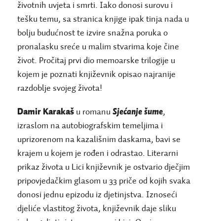
životnih uvjeta i smrti. Iako donosi surovu i
tešku temu, sa stranica knjige ipak tinja nada u
bolju budućnost te izvire snažna poruka o
pronalasku sreće u malim stvarima koje čine
život. Pročitaj prvi dio memoarske trilogije u
kojem je poznati književnik opisao najranije
razdoblje svojeg života!
Damir Karakaš
u romanu
Sjećanje šume
,
izraslom na autobiografskim temeljima i
uprizorenom na kazališnim daskama, bavi se
krajem u kojem je rođen i odrastao. Literarni
prikaz života u Lici književnik je ostvario dječjim
pripovjedačkim glasom u 33 priče od kojih svaka
donosi jednu epizodu iz djetinjstva. Iznoseći
djeliće vlastitog života, književnik daje sliku