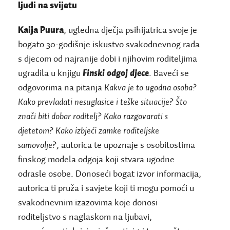
ljudi na svijetu
Kaija Puura
, ugledna dječja psihijatrica svoje je
bogato 30-godišnje iskustvo svakodnevnog rada
s djecom od najranije dobi i njihovim roditeljima
ugradila u knjigu
Finski odgoj djece
. Baveći se
odgovorima na pitanja
Kakva je to ugodna osoba?
Kako prevladati nesuglasice i teške situacije? Što
znači biti dobar roditelj? Kako razgovarati s
djetetom? Kako izbjeći zamke roditeljske
samovolje?
, autorica te upoznaje
s osobitostima
finskog modela odgoja koji stvara ugodne
odrasle osobe.
Donoseći
bogat izvor informacija,
autorica ti pruža i savjete koji ti mogu pomoći u
svakodnevnim izazovima koje donosi
roditeljstvo s naglaskom na ljubavi,