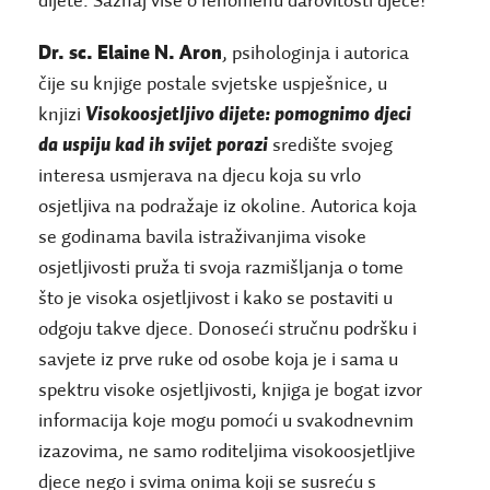
dijete. Saznaj više o fenomenu darovitosti djece!
Dr. sc. Elaine N. Aron
, psihologinja i autorica
čije su knjige postale svjetske uspješnice, u
knjizi
Visokoosjetljivo dijete: pomognimo djeci
da uspiju kad ih svijet porazi
središte svojeg
interesa usmjerava na djecu koja su vrlo
osjetljiva na podražaje iz okoline. Autorica koja
se godinama bavila istraživanjima visoke
osjetljivosti pruža ti svoja razmišljanja o tome
što je visoka osjetljivost i kako se postaviti u
odgoju takve djece. Donoseći stručnu podršku i
savjete iz prve ruke od osobe koja je i sama u
spektru visoke osjetljivosti, knjiga je bogat izvor
informacija koje mogu pomoći u svakodnevnim
izazovima, ne samo roditeljima visokoosjetljive
djece nego i svima onima koji se susreću s