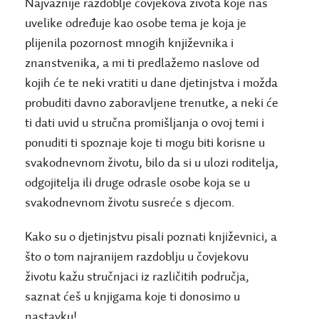
Najvažnije razdoblje čovjekova života koje nas
uvelike određuje kao osobe tema je koja je
plijenila pozornost mnogih književnika i
znanstvenika, a mi ti predlažemo naslove od
kojih će te neki vratiti u dane djetinjstva i možda
probuditi davno zaboravljene trenutke, a neki će
ti dati uvid u stručna promišljanja o ovoj temi i
ponuditi ti spoznaje koje ti mogu biti korisne u
svakodnevnom životu, bilo da si u ulozi roditelja,
odgojitelja ili druge odrasle osobe koja se u
svakodnevnom životu susreće s djecom.
Kako su o djetinjstvu pisali poznati književnici, a
što o tom najranijem razdoblju u čovjekovu
životu kažu stručnjaci iz različitih područja,
saznat ćeš u knjigama koje ti donosimo u
nastavku!