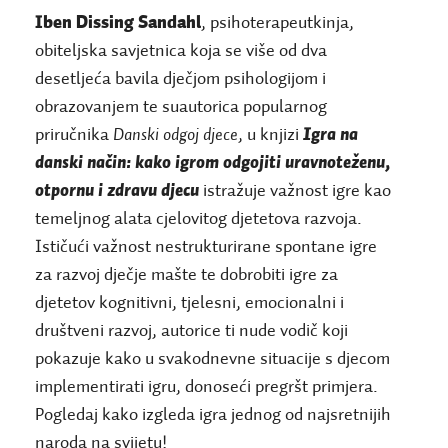
Iben Dissing Sandahl
, psihoterapeutkinja,
obiteljska savjetnica koja se više od dva
desetljeća bavila dječjom psihologijom i
obrazovanjem te suautorica popularnog
priručnika
Danski odgoj djece
, u knjizi
Igra na
danski način: kako igrom odgojiti uravnoteženu,
otpornu i zdravu djecu
istražuje važnost igre kao
temeljnog alata cjelovitog djetetova razvoja.
Ističući važnost nestrukturirane spontane igre
za razvoj dječje mašte te dobrobiti igre za
djetetov kognitivni, tjelesni, emocionalni i
društveni razvoj, autorice ti nude vodič koji
pokazuje kako u svakodnevne situacije s djecom
implementirati igru, donoseći pregršt primjera.
Pogledaj kako izgleda igra jednog od najsretnijih
naroda na svijetu!