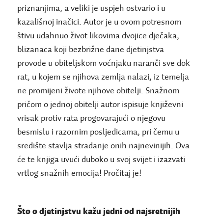
priznanjima, a veliki je uspjeh ostvario i u
kazališnoj inačici. Autor je u ovom potresnom
štivu udahnuo život likovima dvojice dječaka,
blizanaca koji bezbrižne dane djetinjstva
provode u obiteljskom voćnjaku naranči sve dok
rat, u kojem se njihova zemlja nalazi, iz temelja
ne promijeni živote njihove obitelji. Snažnom
pričom o jednoj obitelji autor ispisuje književni
vrisak protiv rata progovarajući o njegovu
besmislu i razornim posljedicama, pri čemu u
središte stavlja stradanje onih najnevinijih. Ova
će te knjiga uvući duboko u svoj svijet i izazvati
vrtlog snažnih emocija! Pročitaj je!
Što o djetinjstvu kažu jedni od najsretnijih