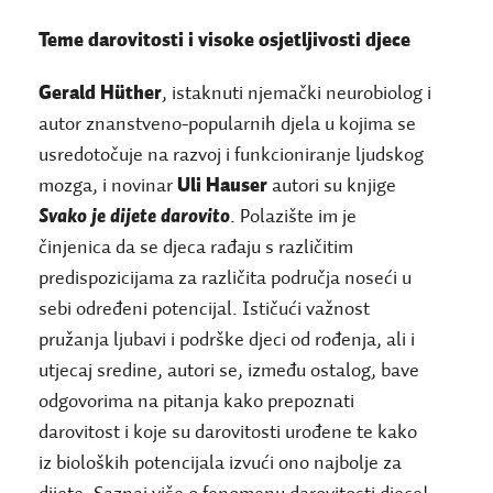
Teme darovitosti i visoke osjetljivosti djece
Gerald Hüther
, istaknuti njemački neurobiolog i
autor znanstveno-popularnih djela u kojima se
usredotočuje na razvoj i funkcioniranje ljudskog
mozga, i novinar
Uli Hauser
autori su knjige
Svako je dijete darovito
. Polazište im je
činjenica da se djeca rađaju s različitim
predispozicijama za različita područja noseći u
sebi određeni potencijal. Ističući važnost
pružanja ljubavi i podrške djeci od rođenja, ali i
utjecaj sredine, autori se, između ostalog, bave
odgovorima na pitanja kako prepoznati
darovitost i koje su darovitosti urođene te kako
iz bioloških potencijala izvući ono najbolje za