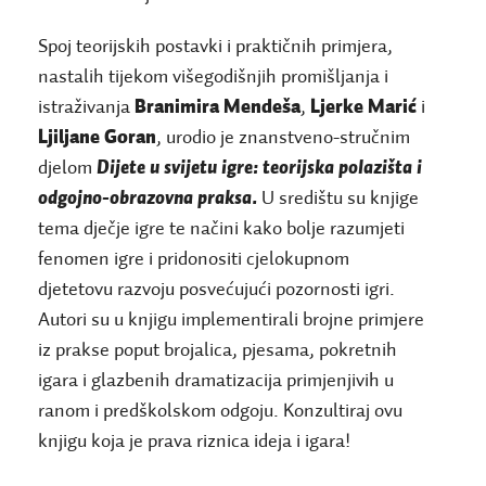
Spoj teorijskih postavki i praktičnih primjera,
nastalih tijekom višegodišnjih promišljanja i
istraživanja
Branimira Mendeša
,
Ljerke Marić
i
Ljiljane Goran
, urodio je znanstveno-stručnim
djelom
Dijete u svijetu igre: teorijska polazišta i
odgojno-obrazovna praksa.
U središtu su knjige
tema dječje igre te načini kako bolje razumjeti
fenomen igre i pridonositi cjelokupnom
djetetovu razvoju posvećujući pozornosti igri.
Autori su u knjigu implementirali brojne primjere
iz prakse poput brojalica, pjesama, pokretnih
igara i glazbenih dramatizacija primjenjivih u
ranom i predškolskom odgoju. Konzultiraj ovu
knjigu koja je prava riznica ideja i igara!