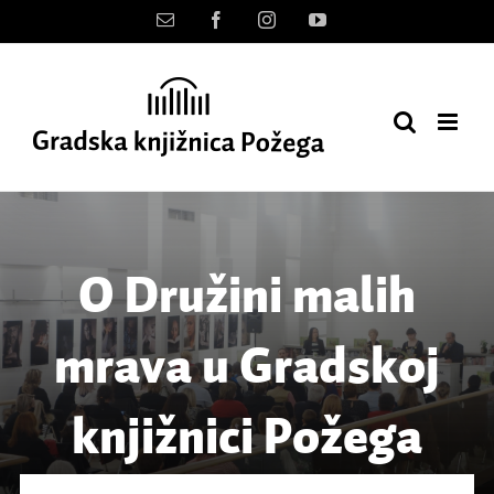
Skip
Kontakt
Facebook
Instagram
YouTube
to
content
O Družini malih
mrava u Gradskoj
knjižnici Požega