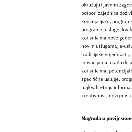
okružuju i javnim zagov
potpori zajednice doživ
koncepcijsku, programs
programe, usluge, kval
korisnicima nove gener
novim uslugama, e-uslu
tradicijske vrijednosti,
inovacijama u radu dosež
korisnicima, potencijal
specifične usluge, prog
najkvalitetniju informa
kreativnost, novi prosto
Nagrada u povijesnom