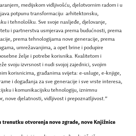
aranjem, medijskom vidljivošću, djelotvornim radom i u
ljava potpunu transformaciju: arhitektonsku,
ku i tehnološku. Sve svoje nasljeđe, djelovanje,
itetu i partnerstva usmjerava prema budućnosti, prema
acije, prema tehnologijama nove generacije, prema
gama, umrežavanjima, a opet brine i podupire
 posebne želje i potrebe korisnika. Kvalitetom i
e svoju izvrsnost i nudi svojoj zajednici, svojim
nim korisnicima, građanima svijeta: e-usluge, e-knjige,
rame i događanja za sve generacije i sve vrste interesa,
cijsku i komunikacijsku tehnologiju, iznimnu
r, nove djelatnosti, vidljivost i prepoznatljivost.”
 trenutku otvorenja nove zgrade, nove Knjižnice