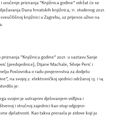
i uručenje priznanja “Knjižnica godine” održat će se
lježavanja Dana hrvatskih knjižnica, 11. studenog 2021.
sveučilišnoj knjižnici u Zagrebu, uz prijenos uživo na
a.
e
 priznanja “Knjižnica godine” 2021. u sastavu Sanje
ić (predsjednice), Dijane Machale, Silvije Perić i
melju Poslovnika o radu povjerenstva za dodjelu
ne”, na svojoj 2. elektroničkoj sjednici održanoj 13. i 14.
tvrdilo je:
ga svojim je ustrajnim djelovanjem vidljiva i
štvenoj i stručnoj zajednici kao stup odgojno-
vne djelatnosti. Kao takva prerasla je zidove koji ju