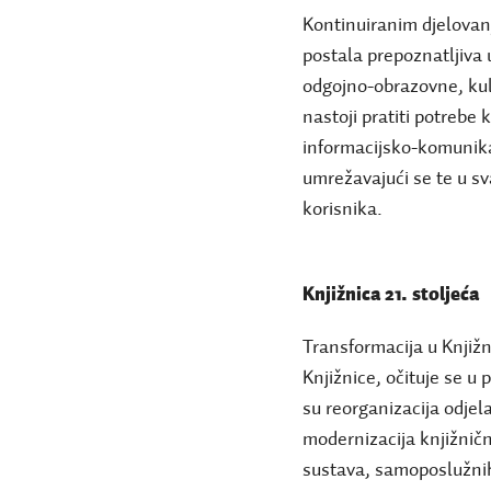
Kontinuiranim djelovanj
postala prepoznatljiva 
odgojno-obrazovne, kul
nastoji pratiti potrebe
informacijsko-komunikac
umrežavajući se te u s
korisnika.
Knjižnica 21. stoljeća
Transformacija u Knjižn
Knjižnice, očituje se 
su reorganizacija odjela
modernizacija knjižnič
sustava, samoposlužnih