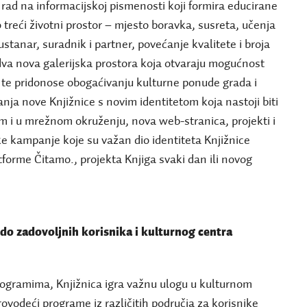
rad na informacijskoj pismenosti koji formira educirane
o treći životni prostor – mjesto boravka, susreta, učenja
sustanar, suradnik i partner, povećanje kvalitete i broja
dva nova galerijska prostora koja otvaraju mogućnost
a te pridonose obogaćivanju kulturne ponude grada i
anja nove Knjižnice s novim identitetom koja nastoji biti
om i u mrežnom okruženju, nova web-stranica, projekti i
e kampanje koje su važan dio identiteta Knjižnice
forme Čitamo., projekta Knjiga svaki dan ili novog
o zadovoljnih korisnika i kulturnog centra
rogramima, Knjižnica igra važnu ulogu u kulturnom
rovodeći programe iz različitih područja za korisnike