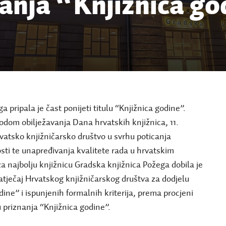
anja “Knjižnica g
a pripala je čast ponijeti titulu “Knjižnica godine”.
vodom obilježavanja Dana hrvatskih knjižnica, 11.
vatsko knjižničarsko društvo u svrhu poticanja
osti te unapređivanja kvalitete rada u hrvatskim
 najbolju knjižnicu Gradska knjižnica Požega dobila je
atječaj Hrvatskog knjižničarskog društva za dodjelu
dine” i ispunjenih formalnih kriterija, prema procjeni
 priznanja “Knjižnica godine”.