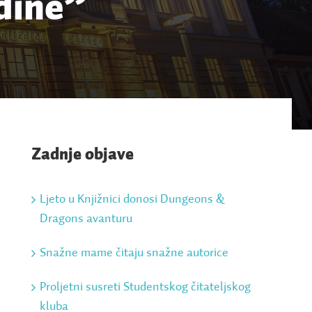
odine”
Zadnje objave
Ljeto u Knjižnici donosi Dungeons &
Dragons avanturu
Snažne mame čitaju snažne autorice
Proljetni susreti Studentskog čitateljskog
kluba