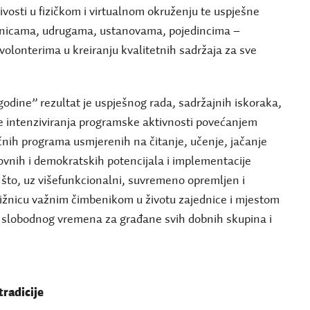
jivosti u fizičkom i virtualnom okruženju te uspješne
ižnicama, udrugama, ustanovama, pojedincima –
volonterima u kreiranju kvalitetnih sadržaja za sve
odine” rezultat je uspješnog rada, sadržajnih iskoraka,
te intenziviranja programske aktivnosti povećanjem
ničnih programa usmjerenih na čitanje, učenje, jačanje
ovnih i demokratskih potencijala i implementacije
što, uz višefunkcionalni, suvremeno opremljen i
njižnicu važnim čimbenikom u životu zajednice i mjestom
 slobodnog vremena za građane svih dobnih skupina i
tradicije