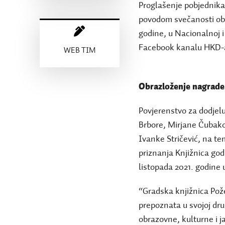
Proglašenje pobjednika 
povodom svečanosti obi
godine, u Nacionalnoj i 
Facebook kanalu HKD-
WEB TIM
Obrazloženje nagrad
Povjerenstvo za dodjelu
Brbore, Mirjane Čubakov
Ivanke Stričević, na te
priznanja Knjižnica godi
listopada 2021. godine u
“Gradska knjižnica Pože
prepoznata u svojoj dru
obrazovne, kulturne i ja