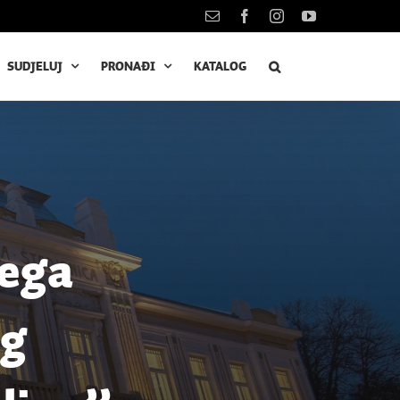
Kontakt
Facebook
Instagram
YouTube
SUDJELUJ
PRONAĐI
KATALOG
žega
og