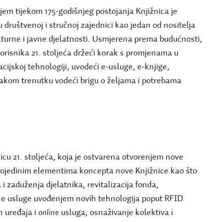
em tijekom 175-godišnjeg postojanja Knjižnica je
u društvenoj i stručnoj zajednici kao jedan od nositelja
turne i javne djelatnosti. Usmjerena prema budućnosti,
 korisnika 21. stoljeća držeći korak s promjenama u
ijskoj tehnologiji, uvodeći e-usluge, e-knjige,
vakom trenutku vodeći brigu o željama i potrebama
icu 21. stoljeća, koja je ostvarena otvorenjem nove
u pojedinim elementima koncepta nove Knjižnice kao što
 i zaduženja djelatnika, revitalizacija fonda,
ne usluge uvođenjem novih tehnologija poput RFID
 uređaja i
online
usluga, osnaživanje kolektiva i