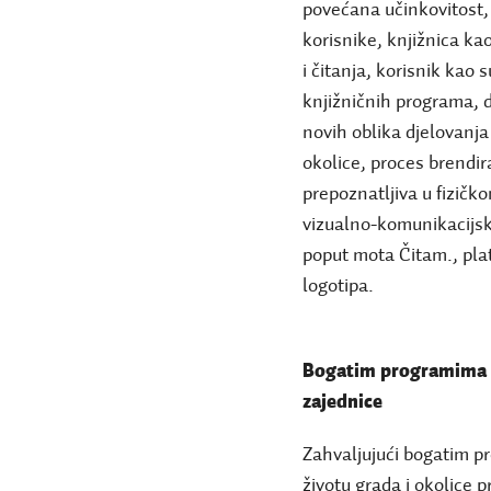
povećana učinkovitost, 
korisnike, knjižnica ka
i čitanja, korisnik kao 
knjižničnih programa, 
novih oblika djelovanj
okolice, proces brendir
prepoznatljiva u fizičk
vizualno-komunikacijsk
poput mota Čitam., plat
logotipa.
Bogatim programima d
zajednice
Zahvaljujući bogatim p
životu grada i okolice p