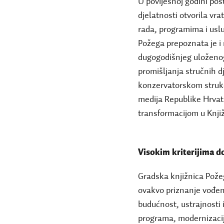
U povijesnoj godini pos
djelatnosti otvorila v
rada, programima i uslu
Požega prepoznata je i 
dugogodišnjeg uloženog
promišljanja stručnih d
konzervatorskom struko
medija Republike Hrvat
transformacijom u Knjiž
Visokim kriterijima d
Gradska knjižnica Pože
ovakvo priznanje vođena
budućnost, ustrajnosti i
programa, modernizacij