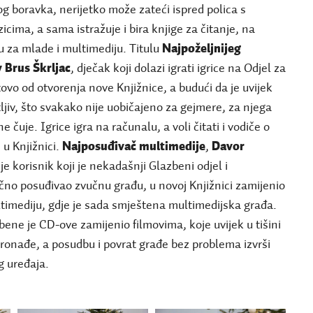
g boravka, nerijetko može zateći ispred polica s
icima, a sama istražuje i bira knjige za čitanje, na
lu za mlade i multimediju. Titulu
Najpoželjnijeg
 Brus Škrljac
, dječak koji dolazi igrati igrice na Odjel za
ovo od otvorenja nove Knjižnice, a budući da je uvijek
tljiv, što svakako nije uobičajeno za gejmere, za njega
e čuje. Igrice igra na računalu, a voli čitati i vodiče o
u Knjižnici.
Najposuđivač multimedije
,
Davor
je korisnik koji je nekadašnji Glazbeni odjel i
ično posuđivao zvučnu građu, u novoj Knjižnici zamijenio
timediju, gdje je sada smještena multimedijska građa.
bene je CD-ove zamijenio filmovima, koje uvijek u tišini
ronađe, a posudbu i povrat građe bez problema izvrši
g uređaja.