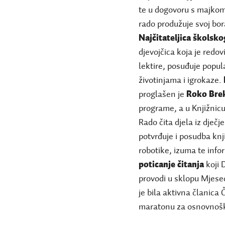
te u dogovoru s majkom 
rado produžuje svoj bor
Najčitateljica školsko
djevojčica koja je redov
lektire, posuđuje popula
životinjama i igrokaze.
proglašen je
Roko Bre
programe, a u Knjižnicu č
Rado čita djela iz dječj
potvrđuje i posudba knj
robotike, izuma te info
poticanje čitanja
koji 
provodi u sklopu Mjese
je bila aktivna članica 
maratonu za osnovnoškol