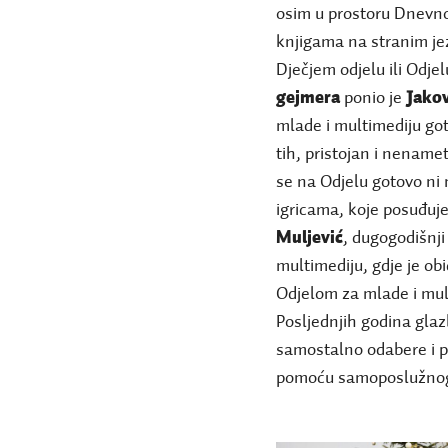
osim u prostoru Dnevno
knjigama na stranim jez
Dječjem odjelu ili Odje
gejmera
ponio je
Jakov
mlade i multimediju got
tih, pristojan i nename
se na Odjelu gotovo ni n
igricama, koje posuđuje 
Muljević
, dugogodišnji 
multimediju, gdje je ob
Odjelom za mlade i mul
Posljednjih godina glaz
samostalno odabere i p
pomoću samoposlužno