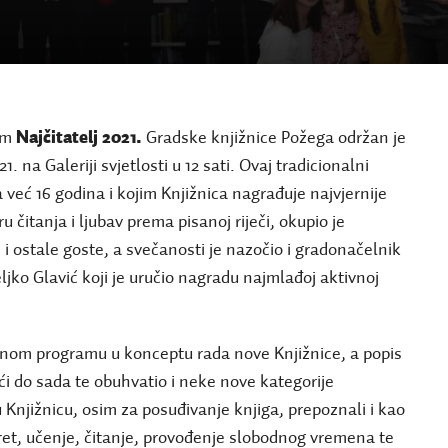
ram
Najčitatelj 2021.
Gradske knjižnice Požega održan je
1. na Galeriji svjetlosti u 12 sati. Ovaj tradicionalni
 već 16 godina i kojim Knjižnica nagrađuje najvjernije
ru čitanja i ljubav prema pisanoj riječi, okupio je
e i ostale goste, a svečanosti je nazočio i gradonačelnik
ljko Glavić koji je uručio nagradu najmlađoj aktivnoj
dnom programu u konceptu rada nove Knjižnice, a popis
eći do sada te obuhvatio i neke nove kategorije
u Knjižnicu, osim za posuđivanje knjiga, prepoznali i kao
ret, učenje, čitanje, provođenje slobodnog vremena te