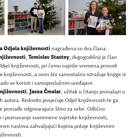
ja Odjela književnosti
nagrađena su dva člana.
njiževnosti
,
Tomislav Stastny
, dugogodišnji je član
 Odjel književnosti, pri čemu najviše vremena provodi
književnosti, a osim što samostalno istražuje knjige iz
rado se koristi i samoposlužnim uređajem.
književnosti
,
Jasna Čmelar
, užitak u čitanju pronalazi u
h autora. Redovito posjećuje Odjel književnosti te ga
 ne pronađe odgovarajuće štivo za sebe. Odlično
o i poznavanje suvremene svjetske književnosti,
om naslova zahvaljujući kojima putuje književnim
jiževnosti.