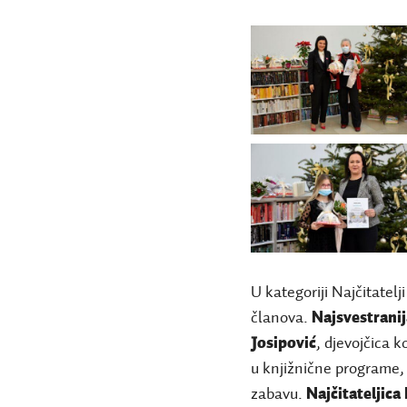
U kategoriji Najčitatel
članova.
Najsvestrani
Josipović
, djevojčica k
u knjižnične programe, 
zabavu.
N
ajčitateljic