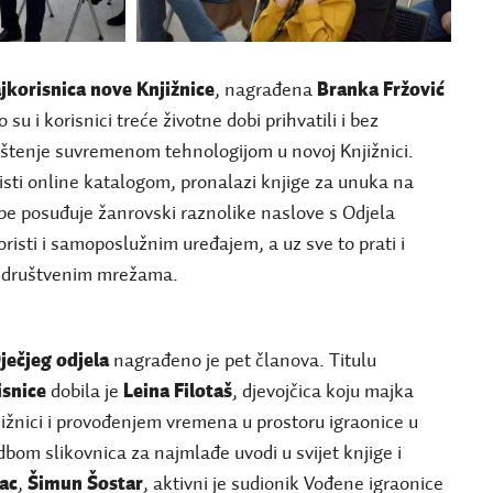
jkorisnica nove Knjižnice
, nagrađena
Branka Fržović
o su i korisnici treće životne dobi prihvatili i bez
ištenje suvremenom tehnologijom u novoj Knjižnici.
sti online katalogom, pronalazi knjige za unuka na
ebe posuđuje žanrovski raznolike naslove s Odjela
oristi i samoposlužnim uređajem, a uz sve to prati i
a društvenim mrežama.
ječjeg odjela
nagrađeno je pet članova. Titulu
isnice
dobila je
Leina Filotaš
, djevojčica koju majka
ižnici i provođenjem vremena u prostoru igraonice u
udbom slikovnica za najmlađe uvodi u svijet knjige i
ac
,
Šimun Šostar
, aktivni je sudionik Vođene igraonice