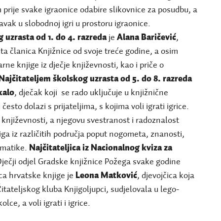
prije svake igraonice odabire slikovnice za posudbu, a
avak u slobodnoj igri u prostoru igraonice.
g uzrasta od 1. do 4. razreda
je
Alana Baričević
,
ita članica Knjižnice od svoje treće godine, a osim
rne knjige iz dječje književnosti, kao i priče o
Najčitateljem školskog uzrasta od 5. do 8. razreda
kalo
, dječak koji se rado uključuje u knjižnične
esto dolazi s prijateljima, s kojima voli igrati igrice.
e književnosti, a njegovu svestranost i radoznalost
iga iz različitih područja poput nogometa, znanosti,
rmatike.
Najčitateljica iz Nacionalnog kviza za
Dječji odjel Gradske knjižnice Požega svake godine
ca hrvatske knjige je
Leona Matković
, djevojčica koja
Čitateljskog kluba Knjigoljupci, sudjelovala u lego-
ce, a voli igrati i igrice.