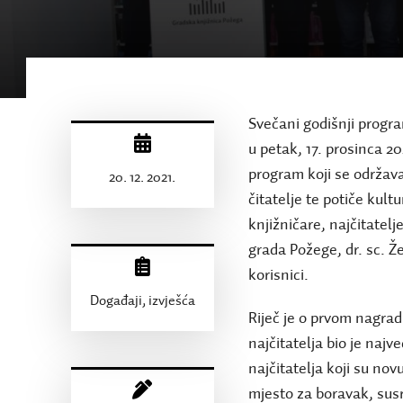
Svečani godišnji prog
u petak, 17. prosinca 202
program koji se održava
20. 12. 2021.
čitatelje te potiče kultu
knjižničare, najčitatelj
grada Požege, dr. sc. Že
korisnici.
Događaji, izvješća
Riječ je o prvom nagra
najčitatelja bio je najv
najčitatelja koji su nov
mjesto za boravak, sus