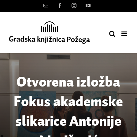
Skip
Kontakt
Facebook
Instagram
YouTube
to
content
Otvorena izložba
Fokus akademske
slikarice Antonije