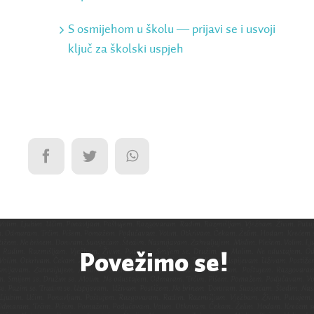
S osmijehom u školu ― prijavi se i usvoji
ključ za školski uspjeh
Povežimo se!