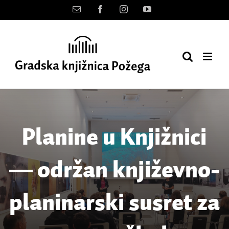
Skip
Kontakt
Facebook
Instagram
YouTube
to
content
Planine u Knjižnici
― održan književno-
planinarski susret za