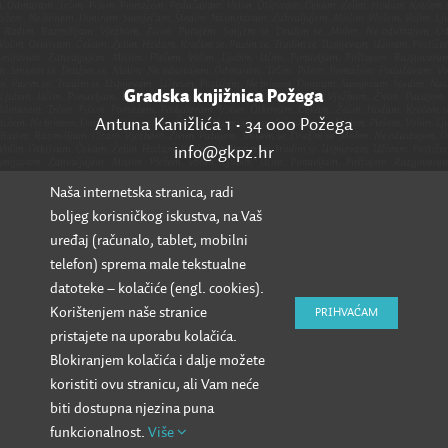
Gradska knjižnica Požega
Antuna Kanižlića 1 • 34 000 Požega
info@gkpz.hr
Naša internetska stranica, radi
SVI KONTAKTI
boljeg korisničkog iskustva, na Vaš
uređaj (računalo, tablet, mobilni
telefon) sprema male tekstualne
datoteke – kolačiće (engl. cookies).
Korištenjem naše stranice
PRIHVAĆAM
pristajete na uporabu kolačića.
Blokiranjem kolačića i dalje možete
koristiti ovu stranicu, ali Vam neće
biti dostupna njezina puna
funkcionalnost.
Više