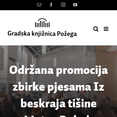
Skip
Kontakt
Facebook
Instagram
YouTube
to
content
Održana promocija
zbirke pjesama Iz
beskraja tišine