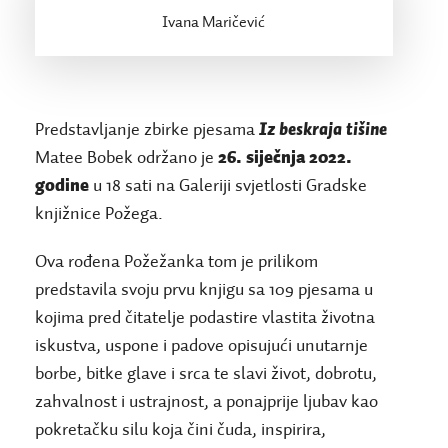
Ivana Maričević
Predstavljanje zbirke pjesama
Iz beskraja tišine
Matee Bobek održano je
26. siječnja
2022.
godine
u 18 sati na Galeriji svjetlosti Gradske
knjižnice Požega.
Ova rođena Požežanka tom je prilikom
predstavila svoju prvu knjigu sa 109 pjesama u
kojima pred čitatelje podastire vlastita životna
iskustva, uspone i padove opisujući unutarnje
borbe, bitke glave i srca te slavi život, dobrotu,
zahvalnost i ustrajnost, a ponajprije ljubav kao
pokretačku silu koja čini čuda, inspirira,