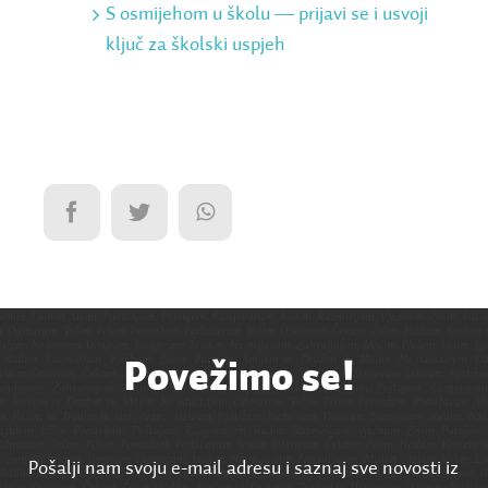
S osmijehom u školu ― prijavi se i usvoji
ključ za školski uspjeh
Povežimo se!
Pošalji nam svoju e-mail adresu i saznaj sve novosti iz