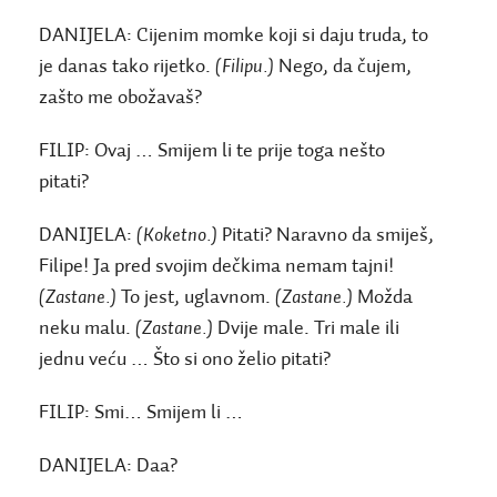
DANIJELA:
Cijenim momke koji si daju truda, to
je danas tako rijetko.
(Filipu.)
Nego, da čujem,
zašto me obožavaš?
FILIP:
Ovaj … Smijem li te prije toga nešto
pitati?
DANIJELA:
(Koketno.)
Pitati? Naravno da smiješ,
Filipe! Ja pred svojim dečkima nemam tajni!
(Zastane.)
To jest, uglavnom.
(Zastane.)
Možda
neku malu.
(Zastane.)
Dvije male. Tri male ili
jednu veću … Što si ono želio pitati?
FILIP:
Smi… Smijem li …
DANIJELA:
Daa?