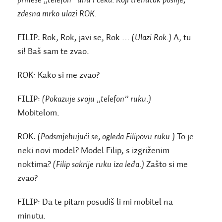
prinese „telefon” uhu i čeka. Koji trenutak poslije,
zdesna mrko ulazi ROK.
FILIP:
Rok, Rok, javi se, Rok …
(Ulazi Rok.)
A, tu
si! Baš sam te zvao.
ROK:
Kako si me zvao?
FILIP:
(Pokazuje svoju „telefon” ruku.)
Mobitelom.
ROK:
(Podsmjehujući se, ogleda Filipovu ruku.)
To je
neki novi model? Model Filip, s izgriženim
noktima?
(Filip sakrije ruku iza leđa.)
Zašto si me
zvao?
FILIP:
Da te pitam posudiš li mi mobitel na
minutu.