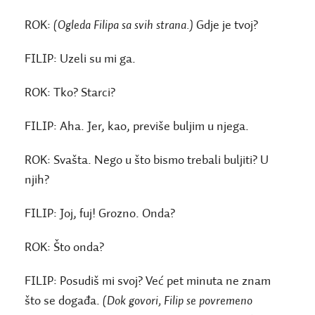
ROK:
(Ogleda Filipa sa svih strana.)
Gdje je tvoj?
FILIP:
Uzeli su mi ga.
ROK:
Tko? Starci?
FILIP:
Aha. Jer, kao, previše buljim u njega.
ROK:
Svašta. Nego u što bismo trebali buljiti? U
njih?
FILIP:
Joj, fuj! Grozno. Onda?
ROK:
Što onda?
FILIP:
Posudiš mi svoj? Već pet minuta ne znam
što se događa.
(Dok govori, Filip se povremeno