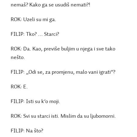
nemaš? Kako ga se usudiš nemati?!
ROK:
Uzeli su mi ga.
FILIP:
Tko? … Starci?
ROK:
Da. Kao, previše buljim u njega i sve tako
nešto.
FILIP:
„Odi se, za promjenu, malo vani igrati”?
ROK:
E.
FILIP:
Isti su k’o moji.
ROK:
Svi su starci isti. Mislim da su ljubomorni.
FILIP:
Na što?