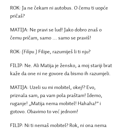
ROK:
Ja ne čekam ni autobus. O čemu ti uopće
pričaš?
MATIJA:
Ne pravi se lud! Jako dobro znaš o
čemu pričam, samo … samo se praviš!
ROK:
(Filipu.)
Filipe, razumiješ li ti nju?
FILIP:
Ne. Ali Matija je žensko, a moj stariji brat
kaže da one ni ne govore da bismo ih razumjeli.
MATIJA:
Uzeli su mi mobitel, okej!? Evo,
priznala sam, pa vam pola praštam! Idemo,
ruganje! „Matija nema mobitel! Hahaha!” i
gotovo. Obavimo to već jednom!
FILIP:
Ni ti nemaš mobitel? Rok, ni ona nema