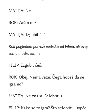
MATIJA:
Ne.
ROK:
Zašto ne?
MATIJA:
Izgubit ćeš.
Rok pogledom potraži podršku od Filipa, ali ovaj
samo mudro kimne.
FILIP:
Izgubit ćeš.
ROK:
Okej. Nema veze. Čega hoćeš da se
igramo?
MATIJA:
Ne znam. Selebritija.
FILIP:
Kako se to igra? Što selebritiji uopće