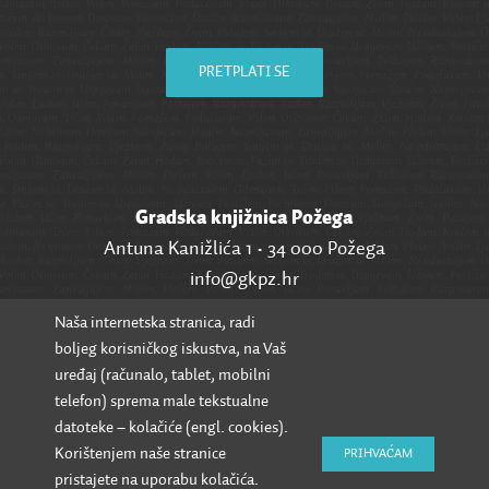
PRETPLATI SE
Gradska knjižnica Požega
Antuna Kanižlića 1 • 34 000 Požega
info@gkpz.hr
Naša internetska stranica, radi
SVI KONTAKTI
boljeg korisničkog iskustva, na Vaš
uređaj (računalo, tablet, mobilni
telefon) sprema male tekstualne
datoteke – kolačiće (engl. cookies).
Korištenjem naše stranice
PRIHVAĆAM
pristajete na uporabu kolačića.