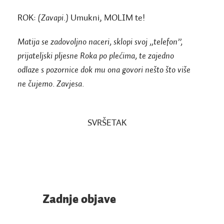
ROK:
(Zavapi.)
Umukni, MOLIM te!
Matija se zadovoljno naceri, sklopi svoj „telefon”,
prijateljski pljesne Roka po plećima, te zajedno
odlaze s pozornice dok mu ona govori nešto što više
ne čujemo. Zavjesa.
SVRŠETAK
Zadnje objave