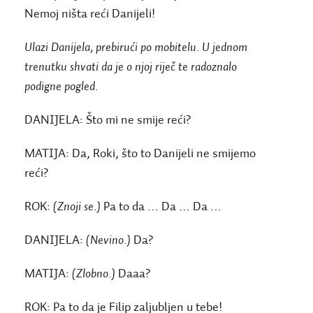
Nemoj ništa reći Danijeli!
Ulazi Danijela, prebirući po mobitelu. U jednom
trenutku shvati da je o njoj riječ te radoznalo
podigne pogled.
DANIJELA:
Što mi ne smije reći?
MATIJA:
Da, Roki, što to Danijeli ne smijemo
reći?
ROK:
(Znoji se.)
Pa to da … Da … Da …
DANIJELA:
(Nevino.)
Da?
MATIJA:
(Zlobno.)
Daaa?
ROK:
Pa to da je Filip zaljubljen u tebe!