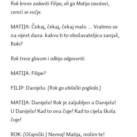
Rok krene zadaviti Filipa, ali ga Matija zaustavi,
cereći se vučje.
MATIJA:
Čekaj, čekaj, čekaj malo … Vratimo se
na vijest dana: kakvu ti to obožavateljicu sanjaš,
Roki?
Rok trese glavom i odbija odgovoriti.
MATIJA:
Filipe?
FILIP:
Danijelu.
(Rok ga ubilački pogleda.)
MATIJA:
Danijelu! Rok je zaljubljen u Danijelu!
U Danijelu! Kad to ona čuje! Kad to cijela škola
čuje!
ROK:
(Očajnički.)
Nemoj! Matija, molim te!