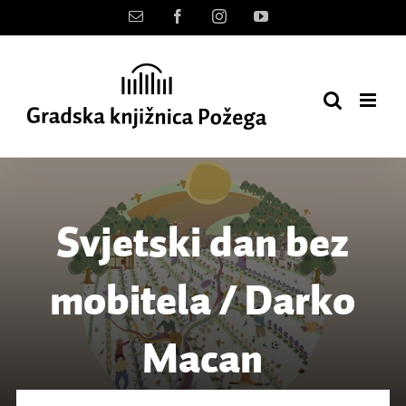
Skip
Kontakt
Facebook
Instagram
YouTube
to
content
Svjetski dan bez
mobitela / Darko
Macan