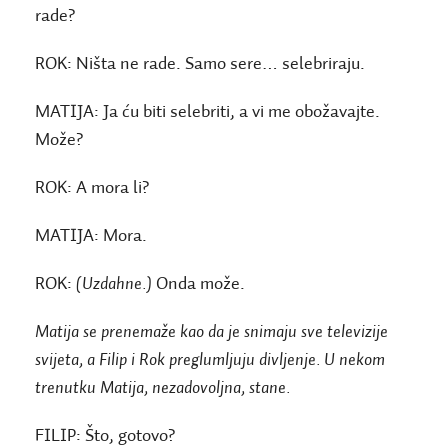
rade?
ROK:
Ništa ne rade. Samo sere… selebriraju.
MATIJA:
Ja ću biti selebriti, a vi me obožavajte.
Može?
ROK:
A mora li?
MATIJA:
Mora.
ROK:
(Uzdahne.)
Onda može.
Matija se prenemaže kao da je snimaju sve televizije
svijeta, a Filip i Rok preglumljuju divljenje. U nekom
trenutku Matija, nezadovoljna, stane.
FILIP:
Što, gotovo?