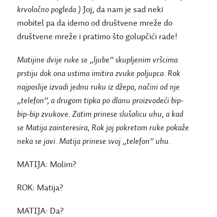
krvoločno pogleda.)
Joj, da nam je sad neki
mobitel pa da idemo od društvene mreže do
društvene mreže i pratimo što golupčići rade!
Matijine dvije ruke se „ljube” skupljenim vršcima
prstiju dok ona ustima imitira zvuke poljupca. Rok
najposlije izvadi jednu ruku iz džepa, načini od nje
„telefon”, a drugom tipka po dlanu proizvodeći bip-
bip-bip zvukove. Zatim prinese slušalicu uhu, a kad
se Matija zainteresira, Rok joj pokretom ruke pokaže
neka se javi. Matija prinese svoj „telefon” uhu.
MATIJA:
Molim?
ROK:
Matija?
MATIJA:
Da?