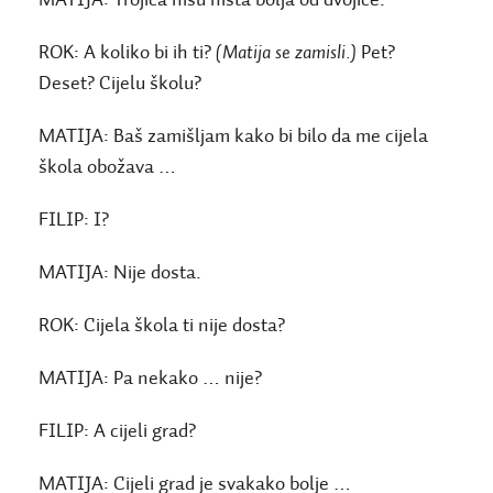
MATIJA:
Trojica nisu ništa bolja od dvojice.
ROK:
A koliko bi ih ti?
(Matija se zamisli.)
Pet?
Deset? Cijelu školu?
MATIJA:
Baš zamišljam kako bi bilo da me cijela
škola obožava …
FILIP:
I?
MATIJA:
Nije dosta.
ROK:
Cijela škola ti nije dosta?
MATIJA:
Pa nekako … nije?
FILIP:
A cijeli grad?
MATIJA:
Cijeli grad je svakako bolje …