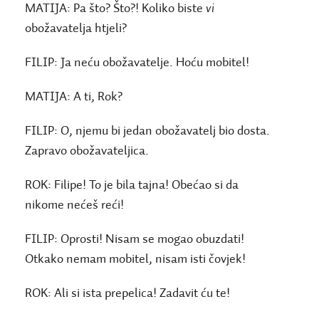
MATIJA:
Pa što? Što?! Koliko biste
vi
obožavatelja htjeli?
FILIP:
Ja neću obožavatelje. Hoću mobitel!
MATIJA:
A ti, Rok?
FILIP:
O, njemu bi jedan obožavatelj bio dosta.
Zapravo obožavateljica.
ROK:
Filipe! To je bila tajna! Obećao si da
nikome nećeš reći!
FILIP:
Oprosti! Nisam se mogao obuzdati!
Otkako nemam mobitel, nisam isti čovjek!
ROK:
Ali si ista prepelica! Zadavit ću te!