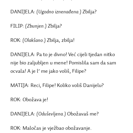
DANIJELA:
(Ugodno iznenađena.)
Zbilja?
FILIP:
(Zbunjen.)
Zbilja?
ROK:
(Olakšano.)
Zbilja, zbilja!
DANIJELA:
Pa to je divno! Već cijeli tjedan nitko
nije bio zaljubljen u mene! Pomislila sam da sam
ocvala! A je l’ me jako voliš, Filipe?
MATIJA:
Reci, Filipe! Koliko voliš Danijelu?
ROK:
Obožava je!
DANIJELA:
(Oduševljena.)
Obožavaš me?
ROK:
Maločas je vježbao obožavanje.