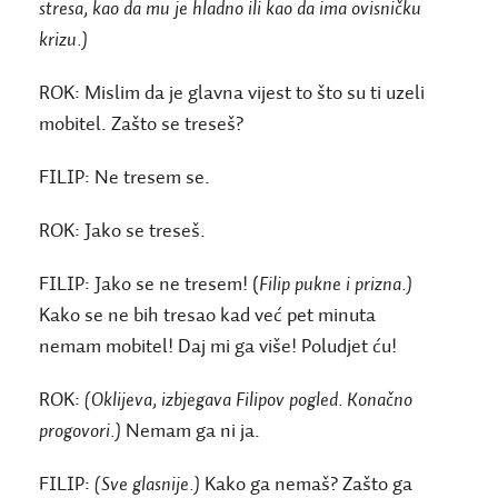
stresa, kao da mu je hladno ili kao da ima ovisničku
krizu.)
ROK:
Mislim da je glavna vijest to što su ti uzeli
mobitel. Zašto se treseš?
FILIP:
Ne tresem se.
ROK:
Jako se treseš.
FILIP:
Jako se ne tresem! (
Filip pukne i prizna.)
Kako se ne bih tresao kad već pet minuta
nemam mobitel! Daj mi ga više! Poludjet ću!
ROK:
(Oklijeva, izbjegava Filipov pogled. Konačno
progovori.)
Nemam ga ni ja.
FILIP:
(Sve glasnije.)
Kako ga nemaš? Zašto ga