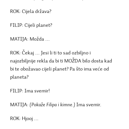
ROK:
Cijela država?
FILIP:
Cijeli planet?
MATIJA:
Možda …
ROK:
Čekaj … Jesi li ti to sad ozbiljno i
najozbiljnije rekla da bi ti MOŽDA bilo dosta kad
bi te obožavao cijeli planet? Pa što ima veće od
planeta?
FILIP:
Ima svemir!
MATIJA:
(Pokaže Filipa i kimne.)
Ima svemir.
ROK:
Hjooj …