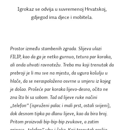
Igrokaz se odvija u suvremenoj Hrvatskoj,
gdjegod ima djece i mobitela.
Prostor između stambenih zgrada. Slijeva ulazi
FILIP, kao da ga je netko gurnuo, tetura par koraka,
ali onda uhvati ravnotežu. Treba mu koji trenutak da
prebroji je li mu sve na mjestu, da ugura košulju u
hlače, da se neraspoloženo osvrne u smjeru iz kojeg
je došao. Prošeće par koraka lijevo-desno, očito ne
zna što bi sa sobom. Tad od lijeve ruke načini
„telefon” (ispruženi palac i mali prst, ostali svijeni),
dok desnom tipka po dlanu lijeve, kao da bira broj.
Pritom proizvodi bip-bip-bip zvukove, a zatim