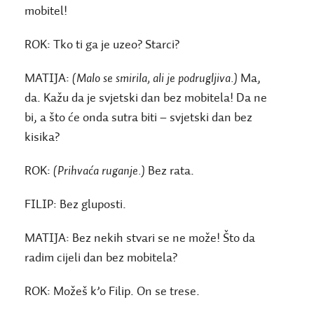
mobitel!
ROK:
Tko ti ga je uzeo? Starci?
MATIJA:
(Malo se smirila, ali je podrugljiva.)
Ma,
da. Kažu da je svjetski dan bez mobitela! Da ne
bi, a što će onda sutra biti – svjetski dan bez
kisika?
ROK:
(Prihvaća ruganje.)
Bez rata.
FILIP:
Bez gluposti.
MATIJA:
Bez nekih stvari se ne može! Što da
radim cijeli dan bez mobitela?
ROK:
Možeš k’o Filip. On se trese.