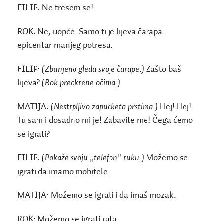
FILIP:
Ne tresem se!
ROK:
Ne, uopće. Samo ti je lijeva čarapa
epicentar manjeg potresa.
FILIP:
(Zbunjeno gleda svoje čarape.)
Zašto baš
lijeva?
(Rok preokrene očima.)
MATIJA:
(Nestrpljivo zapucketa prstima.)
Hej! Hej!
Tu sam i dosadno mi je! Zabavite me! Čega ćemo
se igrati?
FILIP:
(Pokaže svoju „telefon” ruku.)
Možemo se
igrati da imamo mobitele.
MATIJA:
Možemo se igrati i da imaš mozak.
ROK:
Možemo se igrati rata.