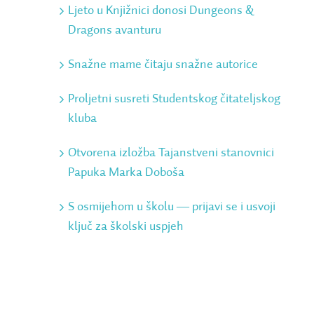
Ljeto u Knjižnici donosi Dungeons &
Dragons avanturu
Snažne mame čitaju snažne autorice
Proljetni susreti Studentskog čitateljskog
kluba
Otvorena izložba Tajanstveni stanovnici
Papuka Marka Doboša
S osmijehom u školu ― prijavi se i usvoji
ključ za školski uspjeh