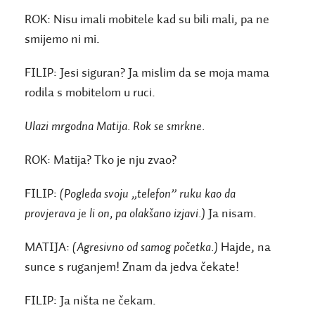
ROK:
Nisu imali mobitele kad su bili mali, pa ne
smijemo ni mi.
FILIP:
Jesi siguran? Ja mislim da se moja mama
rodila s mobitelom u ruci.
Ulazi mrgodna Matija. Rok se smrkne.
ROK:
Matija? Tko je nju zvao?
FILIP:
(Pogleda svoju „telefon” ruku kao da
provjerava je li on, pa olakšano izjavi.)
Ja nisam.
MATIJA:
(Agresivno od samog početka.)
Hajde, na
sunce s ruganjem! Znam da jedva čekate!
FILIP:
Ja ništa ne čekam.