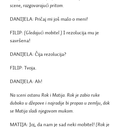
scene, razgovarajući pritom.
DANIJELA:
Pričaj mi još malo o meni!
FILIP:
(Gledajući mobitel.)
I rezolucija mu je
savršena!
DANIJELA:
Čija rezolucija?
FILIP:
Tvoja.
DANIJELA:
Ah!
Na sceni ostanu Rok i Matija. Rok je zabio ruke
duboko u džepove i najradije bi propao u zemlju, dok
se Matija sladi njegovom mukom.
MATIJA:
Joj, da nam je sad neki mobitel!
(Rok je