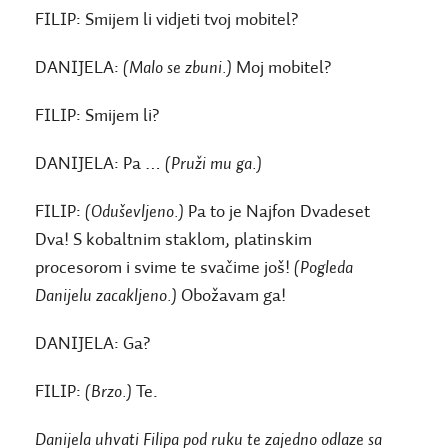
FILIP:
Smijem li vidjeti tvoj mobitel?
DANIJELA:
(Malo se zbuni.)
Moj mobitel?
FILIP:
Smijem li?
DANIJELA:
Pa …
(Pruži mu ga.)
FILIP:
(Oduševljeno.)
Pa to je Najfon Dvadeset
Dva! S kobaltnim staklom, platinskim
procesorom i svime te svačime još!
(Pogleda
Danijelu zacakljeno.)
Obožavam ga!
DANIJELA:
Ga?
FILIP:
(Brzo.)
Te.
Danijela uhvati Filipa pod ruku te zajedno odlaze sa