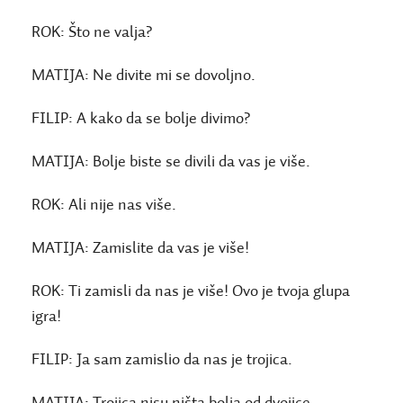
ROK:
Što ne valja?
MATIJA:
Ne divite mi se dovoljno.
FILIP:
A kako da se bolje divimo?
MATIJA:
Bolje biste se divili da vas je više.
ROK:
Ali nije nas više.
MATIJA:
Zamislite da vas je više!
ROK:
Ti zamisli da nas je više! Ovo je tvoja glupa
igra!
FILIP:
Ja sam zamislio da nas je trojica.