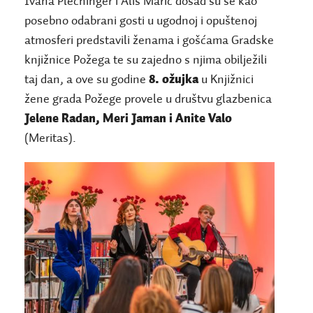
Ivana Plechinger i Alis Marić dosad su se kao
posebno odabrani gosti u ugodnoj i opuštenoj
atmosferi predstavili ženama i gošćama Gradske
knjižnice Požega te su zajedno s njima obilježili
taj dan, a ove su godine
8. ožujka
u Knjižnici
žene grada Požege provele u društvu glazbenica
Jelene Radan, Meri Jaman i Anite Valo
(Meritas).