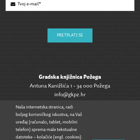
PRETPLATI SE
Gradska knjižnica Požega
Antuna Kanižlića 1 • 34 000 Požega
info@gkpz.hr
Naša internetska stranica, radi
SVI KONTAKTI
boljeg korisničkog iskustva, na Vaš
uređaj (računalo, tablet, mobilni
telefon) sprema male tekstualne
datoteke – kolačiće (engl. cookies).