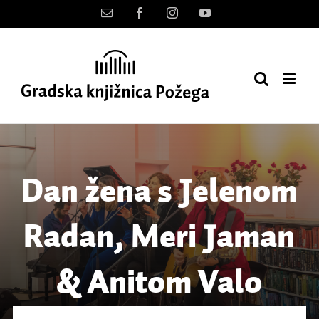
Skip
Kontakt
Facebook
Instagram
YouTube
to
content
Dan žena s Jelenom
Radan, Meri Jaman
& Anitom Valo