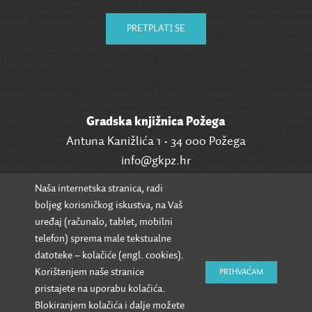
PRETPLATI SE
Gradska knjižnica Požega
Antuna Kanižlića 1 • 34 000 Požega
info@gkpz.hr
Naša internetska stranica, radi
SVI KONTAKTI
boljeg korisničkog iskustva, na Vaš
uređaj (računalo, tablet, mobilni
telefon) sprema male tekstualne
datoteke – kolačiće (engl. cookies).
Korištenjem naše stranice
PRIHVAĆAM
pristajete na uporabu kolačića.
Blokiranjem kolačića i dalje možete