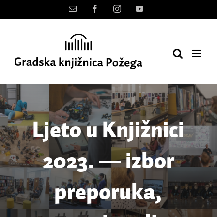
Skip
Kontakt
Facebook
Instagram
YouTube
to
content
Ljeto u Knjižnici
2023. ― izbor
preporuka,