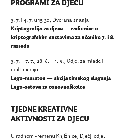
PROGRAMI ZA DJECU
3. 7. i 4. 7. u 15:30, Dvorana znanja
Kriptografija za djecu
―
radionice o
kriptografskim sustavima za učenike 7. i 8.
razreda
3. 7. – 7. 7., 28. 8. – 1. 9., Odjel za mlade i
multimediju
Lego-maraton
―
akcija timskog slaganja
Lego-setova za osnovnoškolce
TJEDNE KREATIVNE
AKTIVNOSTI ZA DJECU
U radnom vremenu Knjižnice, Dječji odjel