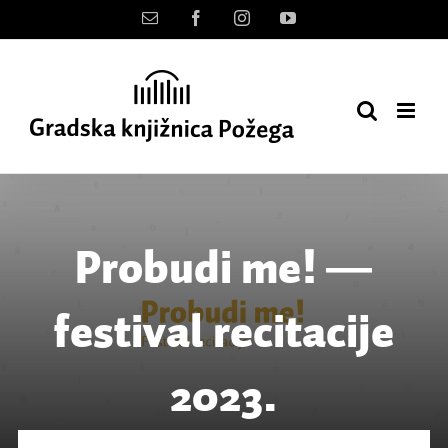
Skip
Kontakt
Facebook
Instagram
YouTube
to
content
Probudi me! ―
festival recitacije
2023.