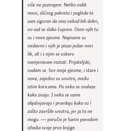
više ne poznajem. Netko nalik
meni, sličnog pokreta i pogleda te
sam siguran da smo nekad bili dobri,
no sad se slabo čujemo. Osim njih tu
su i nove pjesme. Napisane su
nedavno i njih je pisao jedan novi
lik, ali i s njim se uskoro
namjeravam rastati. Prijateljski,
nadam se. Sve moje pjesme, i stare i
nove, zajedno su unutra, među
istim koricama. Pa neka se snalaze
kako znaju. I neka se same
objašnjavaju i pravdaju kako su i
zašto završile unutra, jer ja to ne
mogu. ― poručio je Sanin povodom
izlaska svoje prve knjige.