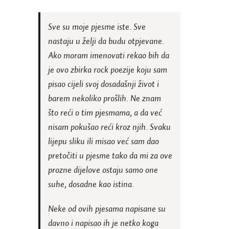
Sve su moje pjesme iste. Sve
nastaju u želji da budu otpjevane.
Ako moram imenovati rekao bih da
je ovo zbirka rock poezije koju sam
pisao cijeli svoj dosadašnji život i
barem nekoliko prošlih. Ne znam
što reći o tim pjesmama, a da već
nisam pokušao reći kroz njih. Svaku
lijepu sliku ili misao već sam dao
pretočiti u pjesme tako da mi za ove
prozne dijelove ostaju samo one
suhe, dosadne kao istina.
Neke od ovih pjesama napisane su
davno i napisao ih je netko koga