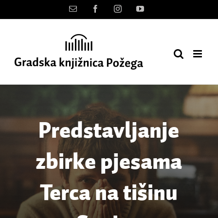
Skip
Kontakt
Facebook
Instagram
YouTube
to
content
Predstavljanje
zbirke pjesama
Terca na tišinu