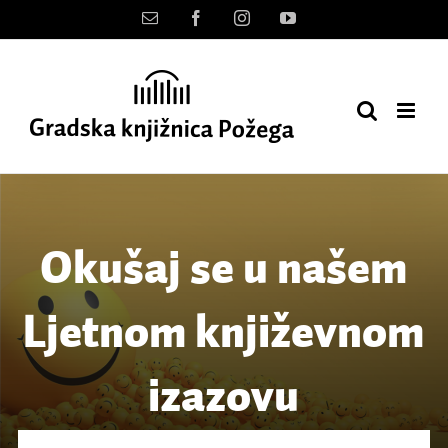
Skip
Kontakt
Facebook
Instagram
YouTube
to
content
Okušaj se u našem
Ljetnom književnom
izazovu