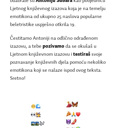
odabrale su
Antoniju Šubara
kao pobjednicu
Ljetnog književnog izazova koja je na temelju
emotikona od ukupno 25 naslova popularne
beletristike uspješno otkrila 19.
Čestitamo Antoniji na odlično odrađenom
izazovu, a tebe
pozivamo
da se okušaš u
Ljetnom književnom izazovu i
testiraš
svoje
poznavanje književnih djela pomoću nekoliko
emotikona koji se nalaze ispod ovog teksta.
Sretno!