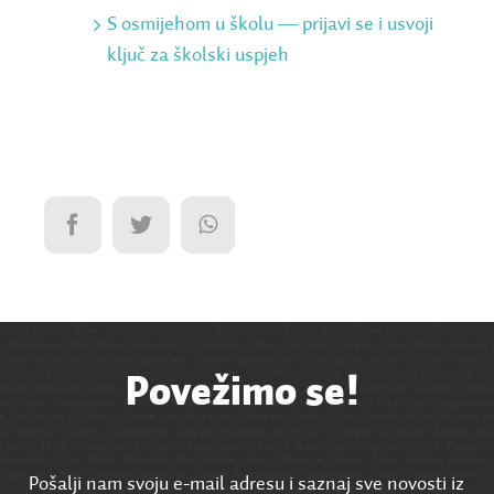
S osmijehom u školu ― prijavi se i usvoji
ključ za školski uspjeh
Povežimo se!
Pošalji nam svoju e-mail adresu i saznaj sve novosti iz