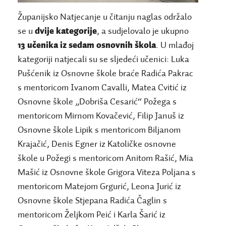
Županijsko Natjecanje u čitanju naglas održalo
se u
dvije kategorije
, a sudjelovalo je ukupno
13 učenika iz sedam osnovnih škola
. U mlađoj
kategoriji natjecali su se sljedeći učenici: Luka
Pušćenik iz Osnovne škole braće Radića Pakrac
s mentoricom Ivanom Cavalli, Matea Cvitić iz
Osnovne škole „Dobriša Cesarić“ Požega s
mentoricom Mirnom Kovačević, Filip Januš iz
Osnovne škole Lipik s mentoricom Biljanom
Krajačić, Denis Egner iz Katoličke osnovne
škole u Požegi s mentoricom Anitom Rašić, Mia
Mašić iz Osnovne škole Grigora Viteza Poljana s
mentoricom Matejom Grgurić, Leona Jurić iz
Osnovne škole Stjepana Radića Čaglin s
mentoricom Željkom Peić i Karla Šarić iz