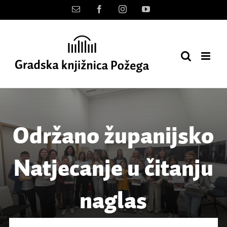
Skip
Kontakt
Facebook
Instagram
YouTube
to
content
Održano županijsko
Natjecanje u čitanju
naglas