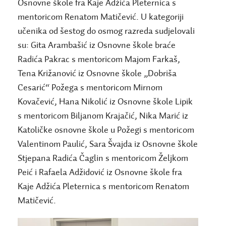
Osnovne škole fra Kaje Adžića Pleternica s
mentoricom Renatom Matičević. U kategoriji
učenika od šestog do osmog razreda sudjelovali
su: Gita Arambašić iz Osnovne škole braće
Radića Pakrac s mentoricom Majom Farkaš,
Tena Križanović iz Osnovne škole „Dobriša
Cesarić“ Požega s mentoricom Mirnom
Kovačević, Hana Nikolić iz Osnovne škole Lipik
s mentoricom Biljanom Krajačić, Nika Marić iz
Katoličke osnovne škole u Požegi s mentoricom
Valentinom Paulić, Sara Švajda iz Osnovne škole
Stjepana Radića Čaglin s mentoricom Željkom
Peić i Rafaela Adžidović iz Osnovne škole fra
Kaje Adžića Pleternica s mentoricom Renatom
Matičević.