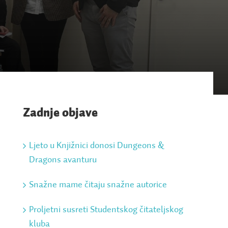
Zadnje objave
Ljeto u Knjižnici donosi Dungeons &
Dragons avanturu
Snažne mame čitaju snažne autorice
Proljetni susreti Studentskog čitateljskog
kluba