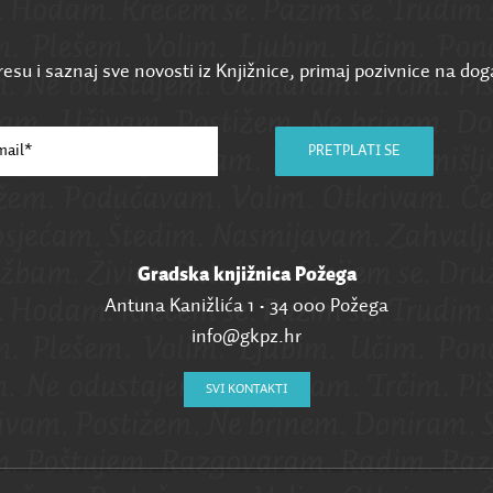
esu i saznaj sve novosti iz Knjižnice, primaj pozivnice na dog
PRETPLATI SE
Gradska knjižnica Požega
Antuna Kanižlića 1 • 34 000 Požega
info@gkpz.hr
SVI KONTAKTI