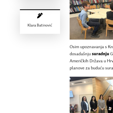
Klara Batinović
Osim upoznavanja s Knj
dosadašnju
suradnju
G
Američkih Država u Hrv
planove za buduću sura