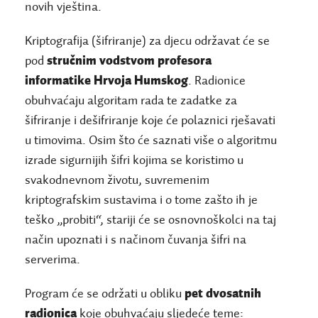
novih vještina.
Kriptografija (šifriranje) za djecu održavat će se
pod
stručnim vodstvom profesora
informatike Hrvoja Humskog
. Radionice
obuhvaćaju algoritam rada te zadatke za
šifriranje i dešifriranje koje će polaznici rješavati
u timovima. Osim što će saznati više o algoritmu
izrade sigurnijih šifri kojima se koristimo u
svakodnevnom životu, suvremenim
kriptografskim sustavima i o tome zašto ih je
teško „probiti“, stariji će se osnovnoškolci na taj
način upoznati i s načinom čuvanja šifri na
serverima.
Program će se održati u obliku
pet dvosatnih
radionica
koje obuhvaćaju sljedeće teme: