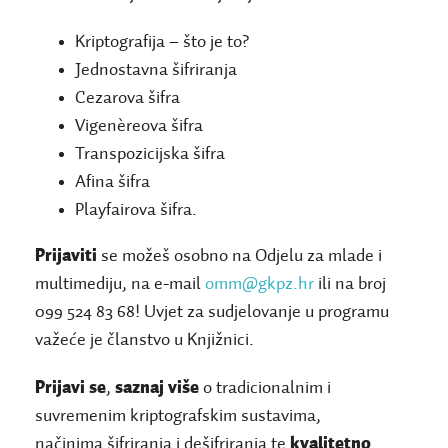
Kriptografija – što je to?
Jednostavna šifriranja
Cezarova šifra
Vigenèreova šifra
Transpozicijska šifra
Afina šifra
Playfairova šifra.
Prijaviti
se možeš osobno na Odjelu za mlade i
multimediju, na e-mail
omm@gkpz.hr
ili na broj
099 524 83 68! Uvjet za sudjelovanje u programu
važeće je članstvo u Knjižnici.
Prijavi se
,
saznaj više
o tradicionalnim i
suvremenim kriptografskim sustavima,
načinima šifriranja i dešifriranja te
kvalitetno