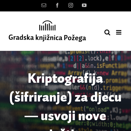
Skip
Kontakt
Facebook
Instagram
YouTube
to
content
Kriptografija
(šifriranje) za djecu
― usvoji nove