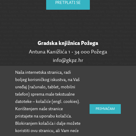
PRETPLATI SE
Gradska knjižnica Požega
Antuna Kanižlića 1 • 34 000 Požega
info@gkpz.hr
Naša internetska stranica, radi
SVI KONTAKTI
boljeg korisničkog iskustva, na Vaš
uređaj (računalo, tablet, mobilni
telefon) sprema male tekstualne
datoteke – kolačiće (engl. cookies).
Korištenjem naše stranice
PRIHVAĆAM
pristajete na uporabu kolačića.
Blokiranjem kolačića i dalje možete
koristiti ovu stranicu, ali Vam neće