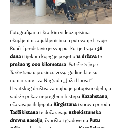
Fotografijama i kratkim videozapisima
okupljenim zaljubljenicima u putovanje Hrvoje
Rupčić predstavio je svoj put koji je trajao
38
dana
i tijekom kojeg je posjetio
12 država
te
prešao 15 000 kilometara
.
Putešestvije po
Turkestanu
u prosincu 2024. godine bile su
nominirane i za Nagradu „Joža Horvat“
Hrvatskog društva za najbolje putopisno djelo, a
sadrže prikaz nepreglednih stepa
Kazahstana
,
očaravajućih ljepota
Kirgistana
i surovu prirodu
Tadžikistana
te dočaravaju
uzbekistanska
drevna naselja
, čvorišta i gradove na
Putu