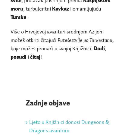
svile
, prolazak pustinjom prema
Kaspijskom
moru
, turbulentni
Kavkaz
i omamljujuću
Tursku
.
Više o Hrvojevoj avanturi srednjom Azijom
možeš otkriti čitajući
Putešestvije po Turkestanu
,
koje možeš pronaći u svojoj Knjižnici.
Dođi
,
posudi
i
čitaj
!
Zadnje objave
Ljeto u Knjižnici donosi Dungeons &
Dragons avanturu