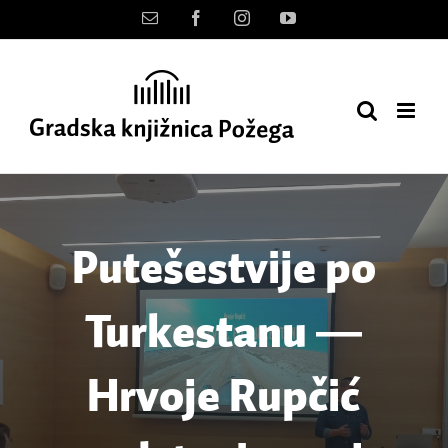
Skip
Kontakt
Facebook
Instagram
YouTube
to
content
Putešestvije po
Turkestanu ―
Hrvoje Rupčić