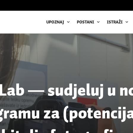
UPOZNAJ
POSTANI
ISTRAŽI
Lab ― sudjeluj u 
ramu za (potencij