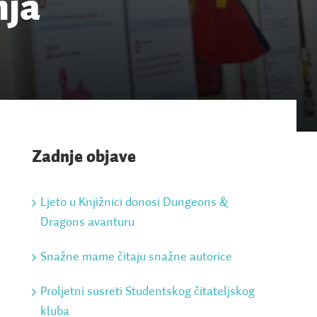
nja
Zadnje objave
Ljeto u Knjižnici donosi Dungeons &
Dragons avanturu
Snažne mame čitaju snažne autorice
Proljetni susreti Studentskog čitateljskog
kluba