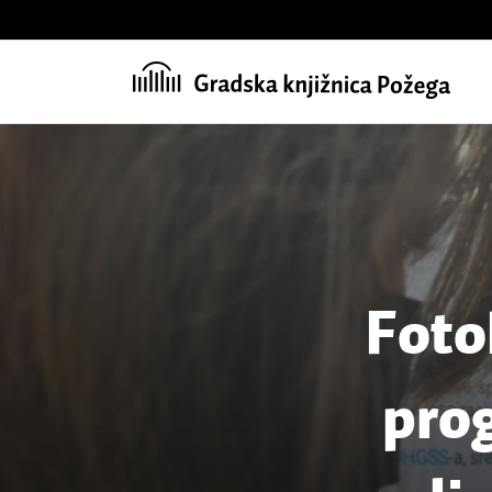
Skip
to
content
Foto
prog