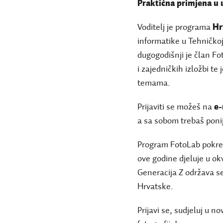
Praktična primjena u u
Voditelj je programa
Hr
informatike u Tehničkoj
dugogodišnji je član F
i zajedničkih izložbi te
temama.
Prijaviti se možeš na
e-
a sa sobom trebaš ponij
Program FotoLab pokre
ove godine djeluje u o
Generacija Z održava se
Hrvatske.
Prijavi se, sudjeluj u n