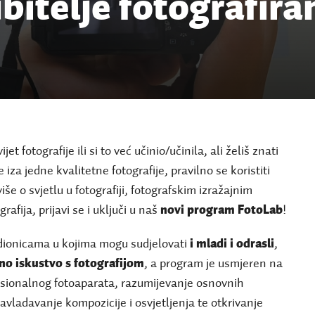
ubitelje fotografira
jet fotografije ili si to već učinio/učinila, ali želiš znati
 iza jedne kvalitetne fotografije, pravilno se koristiti
še o svjetlu u fotografiji, fotografskim izražajnim
rafija, prijavi se i uključi u naš
novi program FotoLab
!
radionicama u kojima mogu sudjelovati
i mladi i odrasli
,
no iskustvo s fotografijom
, a program je usmjeren na
esionalnog fotoaparata, razumijevanje osnovnih
savladavanje kompozicije i osvjetljenja te otkrivanje