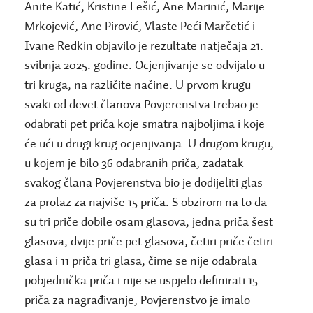
Anite Katić, Kristine Lešić, Ane Marinić, Marije
Mrkojević, Ane Pirović, Vlaste Peći Marčetić i
Ivane Redkin objavilo je rezultate natječaja 21.
svibnja 2025. godine. Ocjenjivanje se odvijalo u
tri kruga, na različite načine. U prvom krugu
svaki od devet članova Povjerenstva trebao je
odabrati pet priča koje smatra najboljima i koje
će ući u drugi krug ocjenjivanja. U drugom krugu,
u kojem je bilo 36 odabranih priča, zadatak
svakog člana Povjerenstva bio je dodijeliti glas
za prolaz za najviše 15 priča. S obzirom na to da
su tri priče dobile osam glasova, jedna priča šest
glasova, dvije priče pet glasova, četiri priče četiri
glasa i 11 priča tri glasa, čime se nije odabrala
pobjednička priča i nije se uspjelo definirati 15
priča za nagrađivanje, Povjerenstvo je imalo