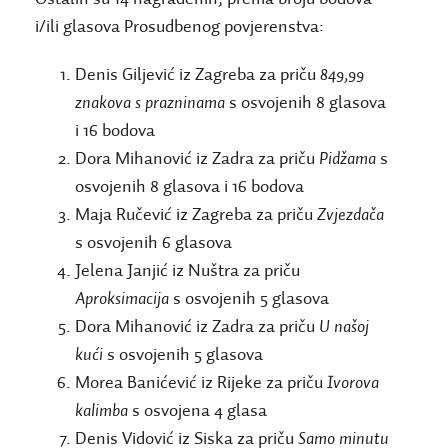
i/ili glasova Prosudbenog povjerenstva:
Denis Giljević iz Zagreba za priču
849,99
znakova s prazninama
s osvojenih 8 glasova
i 16 bodova
Dora Mihanović iz Zadra za priču
Pidžama
s
osvojenih 8 glasova i 16 bodova
Maja Ručević iz Zagreba za priču
Zvjezdača
s osvojenih 6 glasova
Jelena Janjić iz Nuštra za priču
Aproksimacija
s osvojenih 5 glasova
Dora Mihanović iz Zadra za priču
U našoj
kući
s osvojenih 5 glasova
Morea Banićević iz Rijeke za priču
Ivorova
kalimba
s osvojena 4 glasa
Denis Vidović iz Siska za priču
Samo minutu