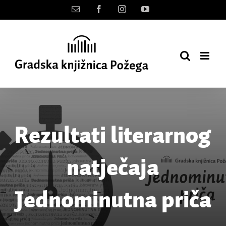
Skip
Kontakt
Facebook
Instagram
YouTube
to
content
Rezultati literarnog
natječaja
Jednominutna priča