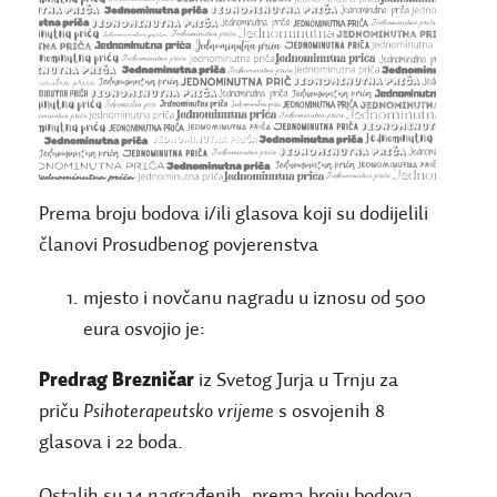
Prema broju bodova i/ili glasova koji su dodijelili
članovi Prosudbenog povjerenstva
mjesto i novčanu nagradu u iznosu od 500
eura osvojio je:
Predrag Brezničar
iz Svetog Jurja u Trnju za
priču
Psihoterapeutsko vrijeme
s osvojenih 8
glasova i 22 boda.
Ostalih su 14 nagrađenih, prema broju bodova