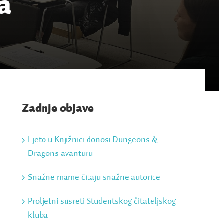
a
Zadnje objave
Ljeto u Knjižnici donosi Dungeons &
Dragons avanturu
Snažne mame čitaju snažne autorice
Proljetni susreti Studentskog čitateljskog
kluba