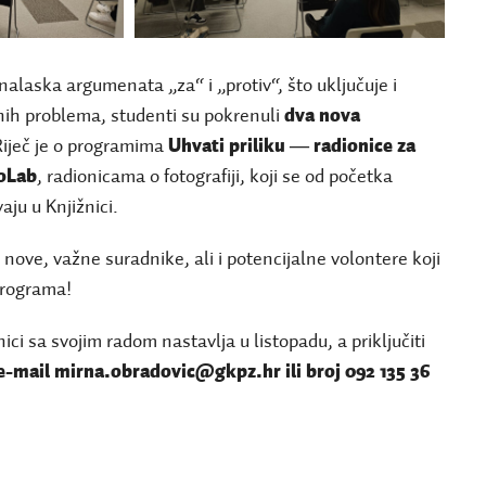
alaska argumenata „za“ i „protiv“, što uključuje i
lnih problema, studenti su pokrenuli
dva nova
 Riječ je o programima
Uhvati priliku ― radionice za
oLab
, radionicama o fotografiji, koji se od početka
aju u Knjižnici.
 nove, važne suradnike, ali i potencijalne volontere koji
programa!
ici sa svojim radom nastavlja u listopadu, a priključiti
e-mail mirna.obradovic@gkpz.hr ili broj 092 135 36