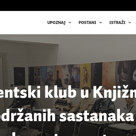
UPOZNAJ
POSTANI
ISTRAŽI
ntski klub u Knjiž
održanih sastanaka 