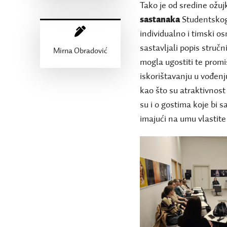
Tako je od sredine ožu
sastanaka
Studentskog 
individualno i timski os
sastavljali popis struč
Mirna Obradović
mogla ugostiti te promiš
iskorištavanju u vođenj
kao što su atraktivnost
su i o gostima koje bi sam
imajući na umu vlastite 