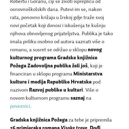
Robertu i Goranu, čiji se životi isprepliću od
osnovnoškolskih dana. Putevi im se, nakon
rata, ponovno križaju u Irskoj gdje traže svoj
novi početak koji donosi i iskušenja te kušnju
njihova obnovljenog prijateljstva. Publika je tako
imala priliku osobno od autora saznati više o
romanu, a susret se održao u sklopu
novog
kulturnog programa Gradske knjižnice
Požega Zadovoljna publika želi još
, koji je
financiran u sklopu programa
Ministarstva
kulture i medija Republike Hrvatske
pod
nazivom
Razvoj publike u kulturi
. Više o
novom kulturnom programu
saznaj
na
poveznici
.
Gradska knjižnica Požega
za tebe je pripremila
26 primjeraka romana
Visoke trave
.
Dođi
,