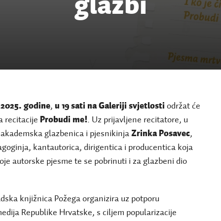
glazbi
 2025. godine
,
u 19 sati na Galeriji svjetlosti
održat će
a recitacije
Probudi me!
. Uz prijavljene recitatore, u
i akademska glazbenica i pjesnikinja
Zrinka Posavec
,
goginja, kantautorica, dirigentica i producentica
koja
voje autorske pjesme te se pobrinuti i za glazbeni dio
adska knjižnica Požega organizira uz potporu
medija Republike Hrvatske, s ciljem popularizacije