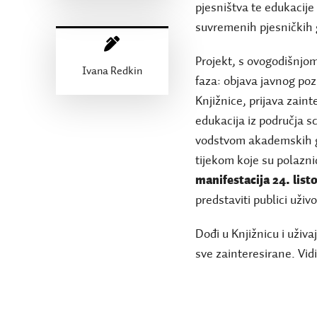
pjesništva te edukacije 
suvremenih pjesničkih 
Projekt, s ovogodišnj
Ivana Redkin
faza: objava javnog po
Knjižnice, prijava zaint
edukacija iz područja 
vodstvom akademskih g
tijekom koje su polazni
manifestacija 24. lis
predstaviti publici uživo
Dođi u Knjižnicu i uživa
sve zainteresirane. Vid