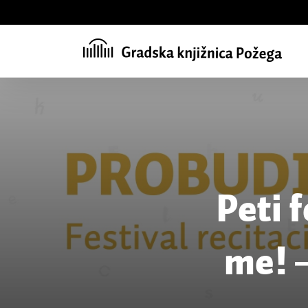
Skip
to
content
Peti 
me! ―