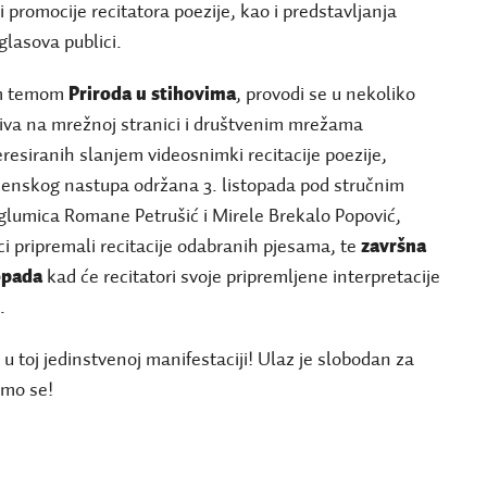
i promocije recitatora poezije, kao i predstavljanja
glasova publici.
om temom
Priroda u stihovima
, provodi se u nekoliko
ziva na mrežnoj stranici i društvenim mrežama
eresiranih slanjem videosnimki recitacije poezije,
scenskog nastupa održana 3. listopada pod stručnim
lumica Romane Petrušić i Mirele Brekalo Popović,
ci pripremali recitacije odabranih pjesama, te
završna
topada
kad će recitatori svoje pripremljene interpretacije
.
j u toj jedinstvenoj manifestaciji! Ulaz je slobodan za
imo se!