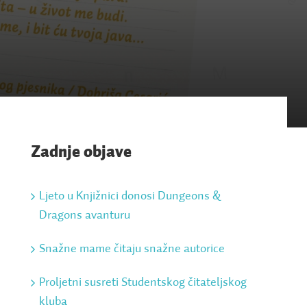
Zadnje objave
Ljeto u Knjižnici donosi Dungeons &
Dragons avanturu
Snažne mame čitaju snažne autorice
Proljetni susreti Studentskog čitateljskog
kluba