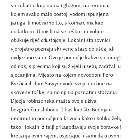
sa zubatim kupinama i glogom, na terenu u
kojem svako malo postoji vodom ispunjena
jaruga ili močvarno tlo, s komarcima kao
dodatkom. U mislima se teško i nevoljno
oblikuje riječ
odustajanje
. Lokalni stanovnici
vjerojatno poznaju skrivene staze do ušća, ali
ovdje smo sami. Ovo je područje kakvo su mnogi
od nas, s precima koji su živjeli u selu, zadržali u
sjećanjima. Mjesto na kojem novodobni Pero
Kvržica ili Tom Sawyer vode svoje družine na
skrivene točke, samo njima poznatim stazama.
Dječja robinzonska mašta ovdje uživa
bezgraničnu slobodu. I baš kao što Bednja u
nedirnutim područjima krivuda kako i koliko želi,
tako i lokalni žitelji prilagođavaju svoje boravke i
kretanja ovim rajem, osjećajući i sami da u ovom