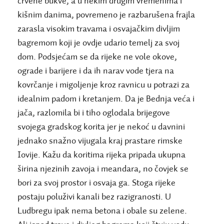
crvene bukve, a u nekim drugim vremenima i
kišnim danima, povremeno je razbarušena frajla
zarasla visokim travama i osvajačkim divljim
bagremom koji je ovdje udario temelj za svoj
dom. Podsjećam se da rijeke ne vole okove,
ograde i barijere i da ih narav vode tjera na
kovrčanje i migoljenje kroz ravnicu u potrazi za
idealnim padom i kretanjem. Da je Bednja veća i
jača, razlomila bi i tiho oglodala brijegove
svojega gradskog korita jer je nekoć u davnini
jednako snažno vijugala kraj prastare rimske
Iovije. Kažu da koritima rijeka pripada ukupna
širina njezinih zavoja i meandara, no čovjek se
bori za svoj prostor i osvaja ga. Stoga rijeke
postaju poluživi kanali bez razigranosti. U
Ludbregu ipak nema betona i obale su zelene.