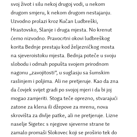
svoj život i silu nekoj drugoj vodi, u nekom
drugom smjeru, k nekom drugom nestajanju.
Uzvodno prolazi kroz Kučan Ludbreški,
Hrastovsko, Slanje i druga mjesta. No krenut
ćemo nizvodno. Pravocrtni okovi ludbreškog
korita Bednje prestaju kod željezničkog mosta
na sjeveroistoku mjesta. Bednja poteče u svoju
slobodu i odmah popušta svojem prirodnom
nagonu „zavojitosti”, u suglasju sa šumskim
raslinjem i poljima. Ali ne pretjeruje. Kao da zna
da čovjek svijet gradi po svojoj mjeri i da bi joj
mogao zamjeriti. Stoga teče oprezno, stvarajući
zatone za klena ili džepove za mrenu, nova
skrovišta za divlje patke, ali ne pretjeruje. Lizne
naselje Sigetec s njegove sjeverne strane te
zamalo promaši Slokovec koji se proširio tek do