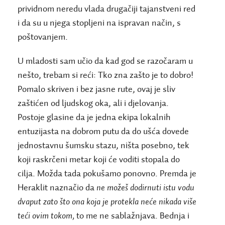
prividnom neredu vlada drugačiji tajanstveni red
i da su u njega stopljeni na ispravan način, s
poštovanjem.
U mladosti sam učio da kad god se razočaram u
nešto, trebam si reći: Tko zna zašto je to dobro!
Pomalo skriven i bez jasne rute, ovaj je sliv
zaštićen od ljudskog oka, ali i djelovanja.
Postoje glasine da je jedna ekipa lokalnih
entuzijasta na dobrom putu da do ušća dovede
jednostavnu šumsku stazu, ništa posebno, tek
koji raskrčeni metar koji će voditi stopala do
cilja. Možda tada pokušamo ponovno. Premda je
Heraklit naznačio da
ne možeš dodirnuti istu vodu
dvaput zato što ona koja je protekla neće nikada više
teći ovim tokom,
to me ne sablažnjava. Bednja i