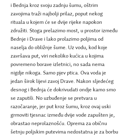
i Bednja kroz svoju zadnju šumu, oštrim
zavojima traži najbolji prilaz, poput nekog
rituala u kojem će se dvije rijeke napokon
združiti. Stoga prelazimo most, u prostor između
Bednje i Drave i lako prolazimo poljima od
naselja do obližnje šume. Uz vodu, kod koje
završava put, viri nekoliko kućica u kojima
povremeno borave izletnici, no sada nema
nigdje nikoga. Samo pjev ptica. Ova voda je
jedan širok lijevi zavoj Drave. Nakon sljedećeg
desnog i Bednja će dokrivudati ondje kamo smo
se zaputili. No uzbuđenje se pretvara u
razočaranje, jer put kroz šumu, kroz ovaj uski
grmoviti tjesnac između dvije vode zapušten je,
obrastao neprolaznošću. Oprema za običnu
šetnju poljskim putevima nedostatna je za borbu