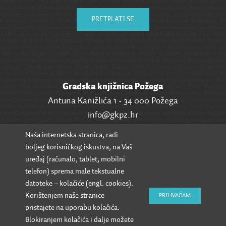
PRETPLATI SE
Gradska knjižnica Požega
Antuna Kanižlića 1 • 34 000 Požega
info@gkpz.hr
Naša internetska stranica, radi
SVI KONTAKTI
boljeg korisničkog iskustva, na Vaš
uređaj (računalo, tablet, mobilni
telefon) sprema male tekstualne
datoteke – kolačiće (engl. cookies).
Korištenjem naše stranice
PRIHVAĆAM
pristajete na uporabu kolačića.
Blokiranjem kolačića i dalje možete