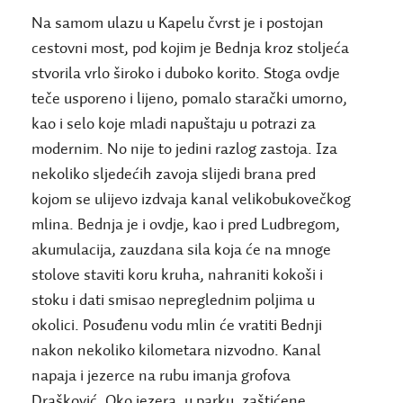
Na samom ulazu u Kapelu čvrst je i postojan
cestovni most, pod kojim je Bednja kroz stoljeća
stvorila vrlo široko i duboko korito. Stoga ovdje
teče usporeno i lijeno, pomalo starački umorno,
kao i selo koje mladi napuštaju u potrazi za
modernim. No nije to jedini razlog zastoja. Iza
nekoliko sljedećih zavoja slijedi brana pred
kojom se ulijevo izdvaja kanal velikobukovečkog
mlina. Bednja je i ovdje, kao i pred Ludbregom,
akumulacija, zauzdana sila koja će na mnoge
stolove staviti koru kruha, nahraniti kokoši i
stoku i dati smisao nepreglednim poljima u
okolici. Posuđenu vodu mlin će vratiti Bednji
nakon nekoliko kilometara nizvodno. Kanal
napaja i jezerce na rubu imanja grofova
Drašković. Oko jezera, u parku, zaštićene