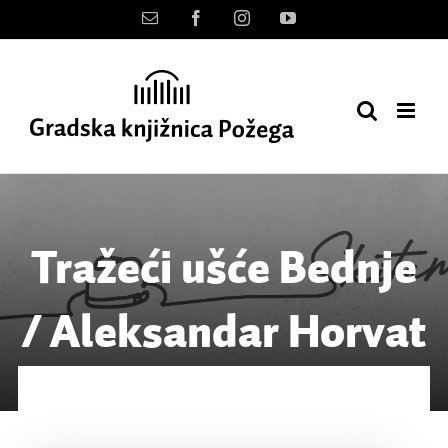
Skip
Kontakt
Facebook
Instagram
YouTube
to
content
Tražeći ušće Bednje
/ Aleksandar Horvat