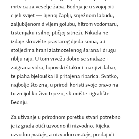
mrtvica za veselje žaba. Bednja je u svojoj biti
cijeli svijet — lijenoj čaplji, snježnom labudu,
zaljubljenom divljem golubu, hitrom vodomaru,
trstenjaku i silnoj ptičjoj sitneži. Nikada ne
izdaje skrovište prastarog djeda soma, ali
stoljećima hrani zlatnozelenog šarana i drugu
riblju raju. U tom vrvežu dobro se snalaze i
zaigrana vidra, lopovski štakor i marljivi dabar,
te plaha bjelouška ili pritajena ribarica. Svatko,
najbolje što zna, u prirodi koristi svoje pravo na
tu zmijoliku živu trpezu, sklonište i igralište —
Bednju.
Za uživanje u prirodnom poretku stvari potrebno
je iz grada otići uzvodno ili nizvodno. Rijeka
uzvodno
postaje
, a nizvodno
nestaje
, predajući