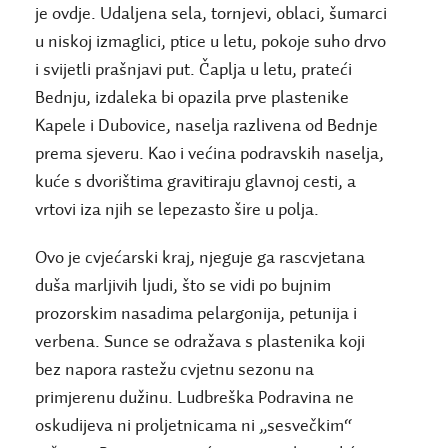
je ovdje. Udaljena sela, tornjevi, oblaci, šumarci
u niskoj izmaglici, ptice u letu, pokoje suho drvo
i svijetli prašnjavi put. Čaplja u letu, prateći
Bednju, izdaleka bi opazila prve plastenike
Kapele i Dubovice, naselja razlivena od Bednje
prema sjeveru. Kao i većina podravskih naselja,
kuće s dvorištima gravitiraju glavnoj cesti, a
vrtovi iza njih se lepezasto šire u polja.
Ovo je cvjećarski kraj, njeguje ga rascvjetana
duša marljivih ljudi, što se vidi po bujnim
prozorskim nasadima pelargonija, petunija i
verbena. Sunce se odražava s plastenika koji
bez napora rastežu cvjetnu sezonu na
primjerenu dužinu. Ludbreška Podravina ne
oskudijeva ni proljetnicama ni „sesvečkim“