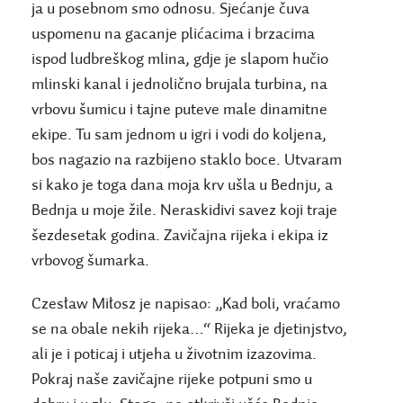
ja u posebnom smo odnosu. Sjećanje čuva
uspomenu na gacanje plićacima i brzacima
ispod ludbreškog mlina, gdje je slapom hučio
mlinski kanal i jednolično brujala turbina, na
vrbovu šumicu i tajne puteve male dinamitne
ekipe. Tu sam jednom u igri i vodi do koljena,
bos nagazio na razbijeno staklo boce. Utvaram
si kako je toga dana moja krv ušla u Bednju, a
Bednja u moje žile. Neraskidivi savez koji traje
šezdesetak godina. Zavičajna rijeka i ekipa iz
vrbovog šumarka.
Czesław Miłosz je napisao: „Kad boli, vraćamo
se na obale nekih rijeka…“ Rijeka je djetinjstvo,
ali je i poticaj i utjeha u životnim izazovima.
Pokraj naše zavičajne rijeke potpuni smo u