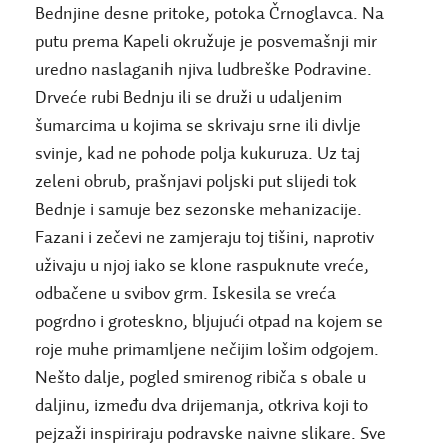
Bednjine desne pritoke, potoka Črnoglavca. Na
putu prema Kapeli okružuje je posvemašnji mir
uredno naslaganih njiva ludbreške Podravine.
Drveće rubi Bednju ili se druži u udaljenim
šumarcima u kojima se skrivaju srne ili divlje
svinje, kad ne pohode polja kukuruza. Uz taj
zeleni obrub, prašnjavi poljski put slijedi tok
Bednje i samuje bez sezonske mehanizacije.
Fazani i zečevi ne zamjeraju toj tišini, naprotiv
uživaju u njoj iako se klone raspuknute vreće,
odbačene u svibov grm. Iskesila se vreća
pogrdno i groteskno, bljujući otpad na kojem se
roje muhe primamljene nečijim lošim odgojem.
Nešto dalje, pogled smirenog ribiča s obale u
daljinu, između dva drijemanja, otkriva koji to
pejzaži inspiriraju podravske naivne slikare. Sve