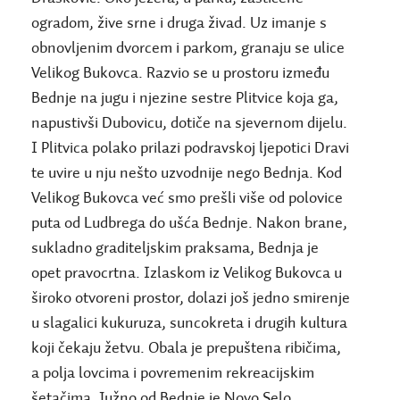
ogradom, žive srne i druga živad. Uz imanje s
obnovljenim dvorcem i parkom, granaju se ulice
Velikog Bukovca. Razvio se u prostoru između
Bednje na jugu i njezine sestre Plitvice koja ga,
napustivši Dubovicu, dotiče na sjevernom dijelu.
I Plitvica polako prilazi podravskoj ljepotici Dravi
te uvire u nju nešto uzvodnije nego Bednja. Kod
Velikog Bukovca već smo prešli više od polovice
puta od Ludbrega do ušća Bednje. Nakon brane,
sukladno graditeljskim praksama, Bednja je
opet pravocrtna. Izlaskom iz Velikog Bukovca u
široko otvoreni prostor, dolazi još jedno smirenje
u slagalici kukuruza, suncokreta i drugih kultura
koji čekaju žetvu. Obala je prepuštena ribičima,
a polja lovcima i povremenim rekreacijskim
šetačima. Južno od Bednje je Novo Selo