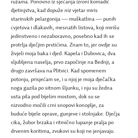
ružama. Ponovno iz sjećanja izroni komadić
djetinjstva, kad dopuže niz vjetar miris
starinskih pelargonija — muškatlina — punih
cvjetova i dlakavih, mesnatih listova, koji mirišu
jedinstveno i nezaboravno, posebno kad ih se
protrlja dječjim prstićima. Znam to, jer ovdje su
živjeli moja baka i djed. Kapela i Dubovica, dva
sljubljena naselja, prvo započinje na Bednji, a
drugo završava na Plitvici. Kad spomenem
potonju, prisjećam se, i u njoj je moja dječačka
noga gazila po sitnom šljunku, i nju su žedna
usta pila pod bijelim mostom, dok su se
nizvodno močili crni snopovi konoplje, za
buduće bijele oprave, gunjeve i stolnjake. Dječja
cika, žubor brzaka i ritmično lupanje pralja po
drvenim koritima, zvukovi su koji ne jenjavaju.