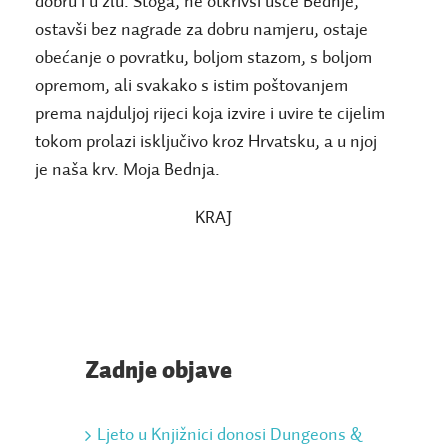
dobru i u zlu. Stoga, ne otkrivši ušće Bednje,
ostavši bez nagrade za dobru namjeru, ostaje
obećanje o povratku, boljom stazom, s boljom
opremom, ali svakako s istim poštovanjem
prema najduljoj rijeci koja izvire i uvire te cijelim
tokom prolazi isključivo kroz Hrvatsku, a u njoj
je naša krv. Moja Bednja.
KRAJ
Zadnje objave
Ljeto u Knjižnici donosi Dungeons &