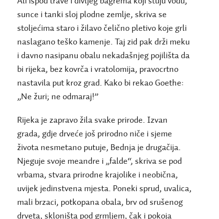
Ali ispod trave i divljeg bagrema koji štuju vodu,
sunce i tanki sloj plodne zemlje, skriva se
stoljećima staro i žilavo čelično pletivo koje grli
naslagano teško kamenje. Taj zid pak drži meku
i davno nasipanu obalu nekadašnjeg pojilišta da
bi rijeka, bez kovrča i vratolomija, pravocrtno
nastavila put kroz grad. Kako bi rekao Goethe:
„Ne žuri; ne odmaraj!”
Rijeka je zapravo žila svake prirode. Izvan
grada, gdje drveće još prirodno niče i sjeme
života nesmetano putuje, Bednja je drugačija.
Njeguje svoje meandre i „falde“, skriva se pod
vrbama, stvara prirodne krajolike i neobična,
uvijek jedinstvena mjesta. Poneki sprud, uvalica,
mali brzaci, potkopana obala, brv od srušenog
drveta, skloništa pod grmljem, čak i pokoja