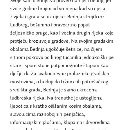
Svoje sam djetinjstvo proveo na rijeci Bednji, jer
svoje godine brojim od vremena kad su djeca
živjela i igrala se uz rijeke. Bednja struji kroz
Ludbreg, bešumno i pravocrtno poput
željezničke pruge, kao i većina drugih rijeka koje
protječu kroz svoje gradove. Na svojim gradskim
obalama Bednja ugošćuje šetnice, na čijem
sitnom pokrovu od finog tucanika jednako škripe
stare i spore stope potpomognute štapom kao i
dječji trk. Za svakodnevne prolaznike gradskim
mostovima, u hodnji do tržnice ili potrošačkog
središta grada, Bednja je samo ukroćena
ludbreška rijeka. Na trenutke je uštogljena
ljepotica s kratko ošišanim kosim obalama,
slavolucima raznobojnih penjačica,
informacijskim pločama, klupama i drvoredima