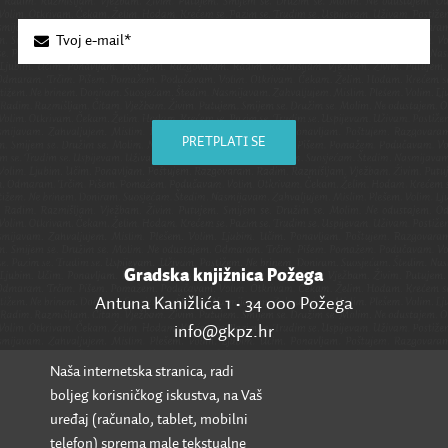
PRETPLATI SE
Gradska knjižnica Požega
Antuna Kanižlića 1 • 34 000 Požega
info@gkpz.hr
Naša internetska stranica, radi
SVI KONTAKTI
boljeg korisničkog iskustva, na Vaš
uređaj (računalo, tablet, mobilni
telefon) sprema male tekstualne