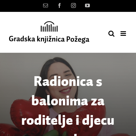
Skip
Kontakt
Facebook
Instagram
YouTube
to
content
Radionica s
balonima za
roditelje i djecu