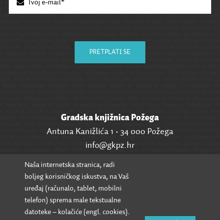
PRETPLATI SE
Gradska knjižnica Požega
Antuna Kanižlića 1 • 34 000 Požega
info@gkpz.hr
Naša internetska stranica, radi
SVI KONTAKTI
boljeg korisničkog iskustva, na Vaš
uređaj (računalo, tablet, mobilni
telefon) sprema male tekstualne
datoteke – kolačiće (engl. cookies).