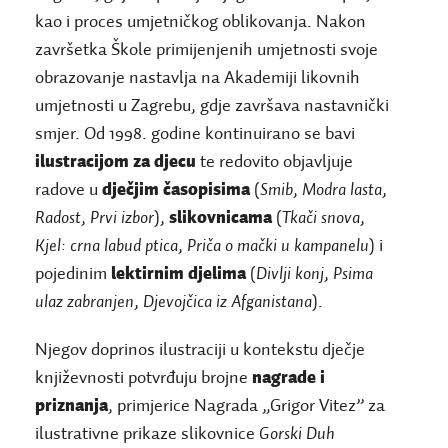
kao i proces umjetničkog oblikovanja. Nakon
završetka Škole primijenjenih umjetnosti svoje
obrazovanje nastavlja na Akademiji likovnih
umjetnosti u Zagrebu, gdje završava nastavnički
smjer. Od 1998. godine kontinuirano se bavi
ilustracijom za djecu
te redovito objavljuje
radove u
dječjim časopisima
(
Smib
,
Modra lasta
,
Radost
,
Prvi izbor
),
slikovnicama
(
Tkači snova
,
Kjel: crna labud ptica
,
Priča o mački u kampanelu
) i
pojedinim
lektirnim djelima
(
Divlji konj
,
Psima
ulaz zabranjen
,
Djevojčica iz Afganistana
).
Njegov doprinos ilustraciji u kontekstu dječje
književnosti potvrđuju brojne
nagrade i
priznanja
, primjerice Nagrada
„
Grigor Vitez
”
za
ilustrativne prikaze slikovnice
Gorski Duh