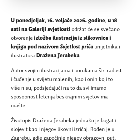
U ponedjeljak
,
16. veljače 2026. godine
,
u 18
sati na Galeriji svjetlosti
održat će se svečano
otvorenje
izložbe ilustracija iz slikovnica i
knjiga pod nazivom
Svjetlost priča
umjetnika i
ilustratora
Dražena Jerabeka
.
Autor svojim ilustracijama i porukama širi radost
i čuđenje u svijetu malenih, kao i onih koji to
više nisu, podsjećajući na to da svi imamo
sposobnost letenja beskrajnim svjetovima
mašte.
Životopis Dražena Jerabeka jednako je bogat i
slojevit kao i njegov likovni izričaj. Rođen je u
Zagrebu, gdje započinje njegov obrazovni put,