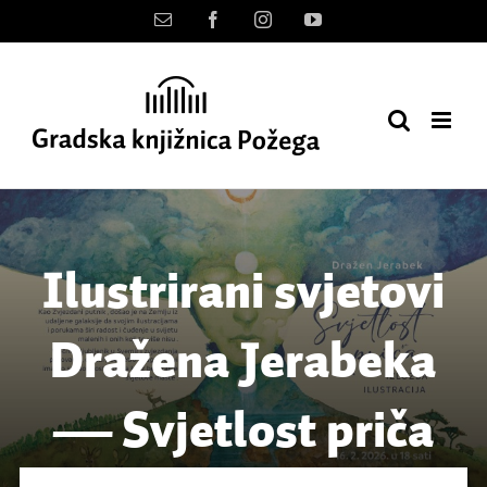
Skip
Kontakt
Facebook
Instagram
YouTube
to
content
Ilustrirani svjetovi
Dražena Jerabeka
— Svjetlost priča