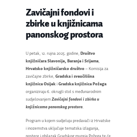
Zavičajni fondovi i
zbirke u knjižnicama
panonskog prostora
U petak, 12. rujna 2025. godine,
Društvo
knjižničara Slavonije, Baranje i Srijema
,
Hrvatsko knjižničarsko društvo
– Komisija za
zavičajne zbirke,
Gradska i sveučilišna
knjižnica Osijek
i
Gradska knjižnica Požega
organiziraju 6. okrugli stol s međunarodnim
sudjelovanjem
Zavičajni fondovi i zbirke u
knjižnicama panonskog prostora
.
Program u kojem sudjeluju predavači iz Hrvatske
i inozemstva uključuje tematska izlaganja,
postere i obilazak Gradskog muzeja Požega te će