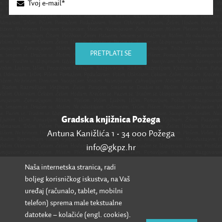
PRETPLATI SE
Gradska knjižnica Požega
Antuna Kanižlića 1 • 34 000 Požega
info@gkpz.hr
Naša internetska stranica, radi
SVI KONTAKTI
boljeg korisničkog iskustva, na Vaš
uređaj (računalo, tablet, mobilni
telefon) sprema male tekstualne
datoteke – kolačiće (engl. cookies).