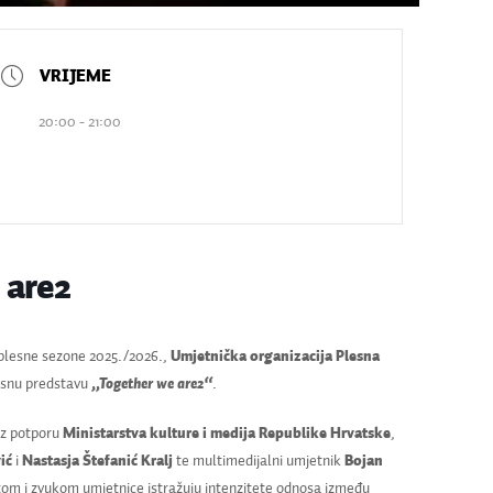
20:00 - 21:00
 are2
ak plesne sezone 2025./2026.,
Umjetnička organizacija Plesna
esnu predstavu
„Together we are2“
.
uz potporu
Ministarstva kulture i medija Republike Hrvatske
,
ić
i
Nastasja Štefanić Kralj
te multimedijalni umjetnik
Bojan
tom i zvukom umjetnice istražuju intenzitete odnosa između