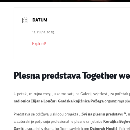
12. rujna 2025.
Expired!
Plesna predstava Together we
U petak, 12. rujna 2025., u 20:00 sati, na Galeriji svjetlosti, za počet
radionica Ilijane Lončar
i
Gradska knjižnica Požega
organiziraju pl
Predstava se održava u sklopu projekta
„
Svi na plesnu predstavu
“
, 
a autorski je potpisuju profesionalne plesne umjetnice
Koraljka Begov
Gagić
u suradnji s dramaturškom savjetnicom
Deborah Hustić
. Pokre