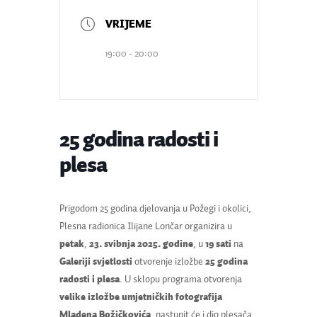
19:00 - 20:00
25 godina radosti i
plesa
Prigodom 25 godina djelovanja u Požegi i okolici,
Plesna radionica Ilijane Lončar organizira u
petak
,
23. svibnja 2025. godine
, u
19 sati
na
Galeriji svjetlosti
otvorenje izložbe
25 godina
radosti i plesa
. U sklopu programa otvorenja
velike izložbe umjetničkih fotografija
Mladena Božičkovića
, nastupit će i dio plesača