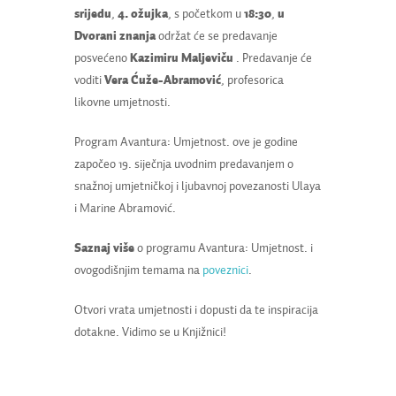
srijedu
,
4.
ožujka
, s početkom u
18:30
,
u
Dvorani znanja
održat će se predavanje
posvećeno
Kazimiru Maljeviču
. Predavanje će
voditi
Vera Ćuže-Abramović
, profesorica
likovne umjetnosti.
Program Avantura: Umjetnost. ove je godine
započeo 19. siječnja uvodnim predavanjem o
snažnoj umjetničkoj i ljubavnoj povezanosti Ulaya
i Marine Abramović.
Saznaj više
o programu Avantura: Umjetnost. i
ovogodišnjim temama na
poveznici
.
Otvori vrata umjetnosti i dopusti da te inspiracija
dotakne. Vidimo se u Knjižnici!