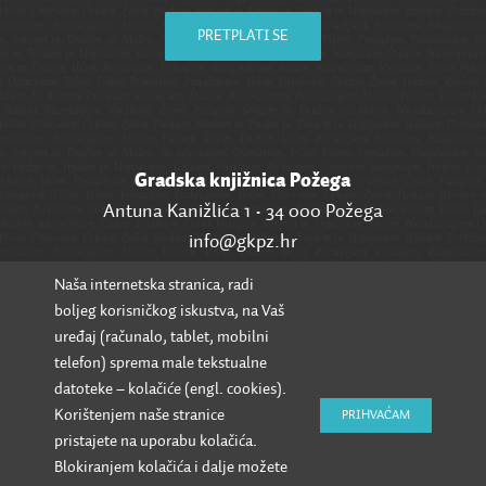
PRETPLATI SE
Gradska knjižnica Požega
Antuna Kanižlića 1 • 34 000 Požega
info@gkpz.hr
Naša internetska stranica, radi
SVI KONTAKTI
boljeg korisničkog iskustva, na Vaš
uređaj (računalo, tablet, mobilni
telefon) sprema male tekstualne
datoteke – kolačiće (engl. cookies).
Korištenjem naše stranice
PRIHVAĆAM
pristajete na uporabu kolačića.
Blokiranjem kolačića i dalje možete