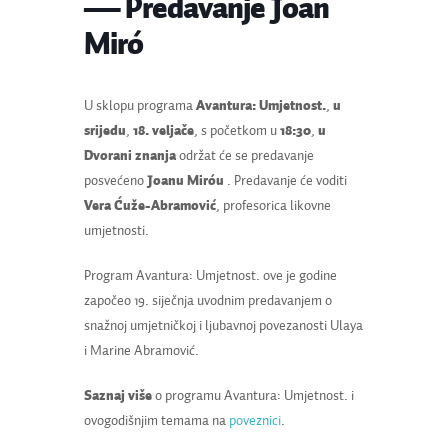
— Predavanje Joan
Miró
U sklopu programa
Avantura: Umjetnost.
,
u
srijedu
,
18. veljače
, s početkom u
18:30
,
u
Dvorani znanja
održat će se predavanje
posvećeno
Joanu Miróu
. Predavanje će voditi
Vera Ćuže-Abramović
, profesorica likovne
umjetnosti.
Program Avantura: Umjetnost. ove je godine
započeo 19. siječnja uvodnim predavanjem o
snažnoj umjetničkoj i ljubavnoj povezanosti Ulaya
i Marine Abramović.
Saznaj više
o programu Avantura: Umjetnost. i
ovogodišnjim temama na
poveznici
.