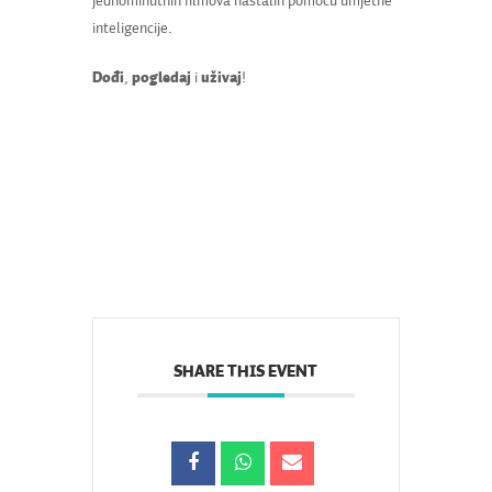
jednominutnih filmova nastalih pomoću umjetne
inteligencije.
Dođi
,
pogledaj
i
uživaj
!
SHARE THIS EVENT