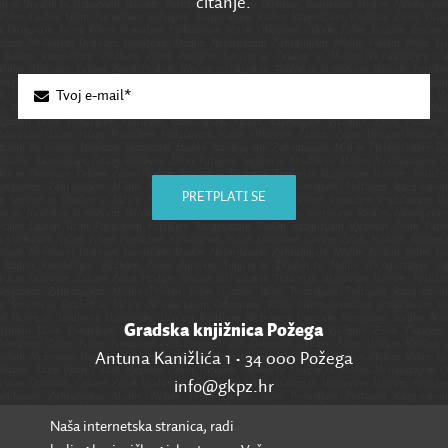
čitanje.
PRETPLATI SE
Gradska knjižnica Požega
Antuna Kanižlića 1 • 34 000 Požega
info@gkpz.hr
Naša internetska stranica, radi
SVI KONTAKTI