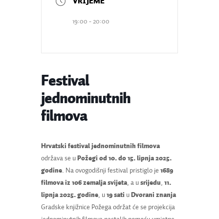
19:00 - 20:00
Festival
jednominutnih
filmova
Hrvatski festival jednominutnih filmova
održava se u
Požegi
od 10. do 15. lipnja 2025.
godine
. Na ovogodišnji festival pristiglo je
1689
filmova iz 106 zemalja svijeta
, a u
srijedu
,
11.
lipnja 2025. godine
, u
19 sati
u
Dvorani znanja
Gradske knjižnice Požega održat će se projekcija