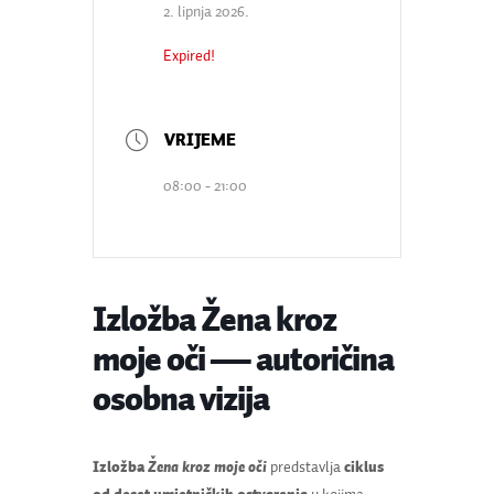
2. lipnja 2026.
Expired!
08:00 - 21:00
Izložba Žena kroz
moje oči — autoričina
osobna vizija
Izložba
Žena kroz moje oči
predstavlja
ciklus