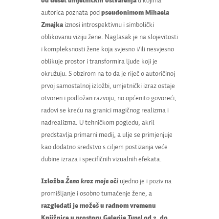
od deset umjetničkih ostvarenja
u kojima
autorica poznata pod
pseudonimom Mihaela
Zmajka
iznosi introspektivnu i simbolički
oblikovanu viziju žene. Naglasak je na slojevitosti
i kompleksnosti žene koja svjesno i/ili nesvjesno
oblikuje prostor i transformira ljude koji je
okružuju. S obzirom na to da je riječ o autoričinoj
prvoj samostalnoj izložbi, umjetnički izraz ostaje
otvoren i podložan razvoju, no općenito govoreći,
radovi se kreću na granici magičnog realizma i
nadrealizma. U tehničkom pogledu, akril
predstavlja primarni medij, a ulje se primjenjuje
kao dodatno sredstvo s ciljem postizanja veće
dubine izraza i specifičnih vizualnih efekata.
Izložba
Žena kroz moje oči
ujedno je i poziv na
promišljanje i osobno tumačenje žene, a
razgledati je možeš u radnom vremenu
Knjižnice u prostoru Galerije
Tunel
od 2. do