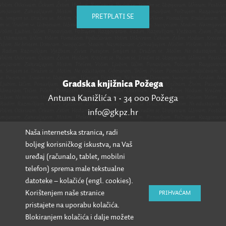
PRETPLATI SE
Gradska knjižnica Požega
Antuna Kanižlića 1 • 34 000 Požega
info@gkpz.hr
Naša internetska stranica, radi
SVI KONTAKTI
boljeg korisničkog iskustva, na Vaš
uređaj (računalo, tablet, mobilni
telefon) sprema male tekstualne
datoteke – kolačiće (engl. cookies).
Korištenjem naše stranice
PRIHVAĆAM
pristajete na uporabu kolačića.
Blokiranjem kolačića i dalje možete