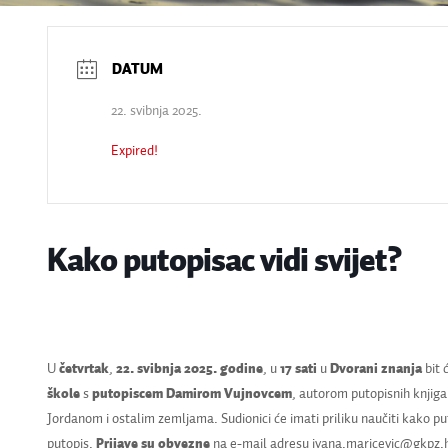
22. svibnja 2025.
Expired!
Kako putopisac vidi svijet?
U
četvrtak
,
22. svibnja 2025. godine
, u
17 sati
u
Dvorani znanja
bit 
škole
s
putopiscem Damirom Vujnovcem
, autorom putopisnih knjiga
Jordanom i ostalim zemljama. Sudionici će imati priliku naučiti kako puto
putopis.
Prijave su obvezne
na e-mail adresu ivana.maricevic@gkpz.hr 