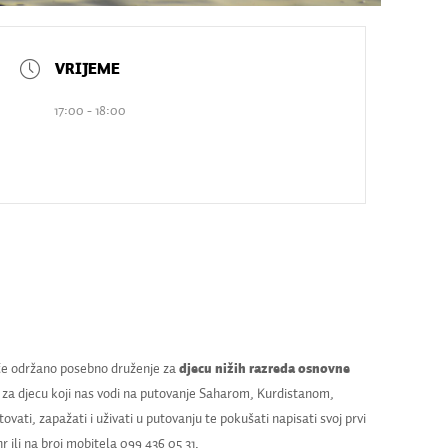
17:00 - 18:00
će održano posebno druženje za
djecu nižih razreda osnovne
 za djecu koji nas vodi na putovanje Saharom, Kurdistanom,
vati, zapažati i uživati u putovanju te pokušati napisati svoj prvi
ili na broj mobitela 099 436 05 31.