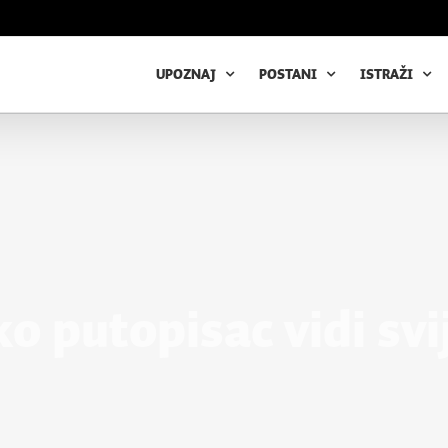
UPOZNAJ
POSTANI
ISTRAŽI
o putopisac vidi svi