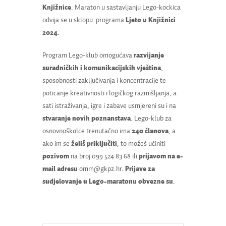
Knjižnice
. Maraton u sastavljanju Lego-kockica
odvija se u sklopu programa
Ljeto u Knjižnici
2024
.
Program Lego-klub omogućava
razvijanje
suradničkih i komunikacijskih vještina
,
sposobnosti zaključivanja i koncentracije te
poticanje kreativnosti i logičkog razmišljanja, a
sati istraživanja, igre i zabave usmjereni su i na
stvaranje novih poznanstava
. Lego-klub za
osnovnoškolce trenutačno ima
240 članova
, a
ako im se
želiš priključiti
, to možeš učiniti
pozivom
na broj 099 524 83 68 ili
prijavom na e-
mail adresu
omm@gkpz.hr.
Prijave za
sudjelovanje u Lego-maratonu obvezne su
.