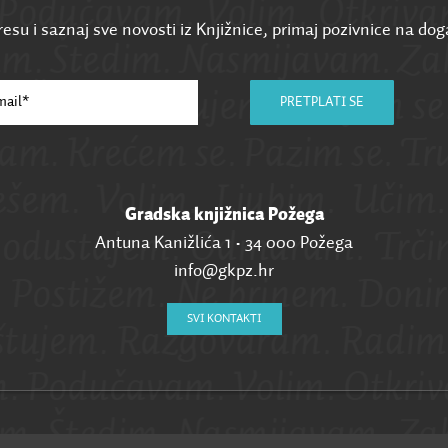
esu i saznaj sve novosti iz Knjižnice, primaj pozivnice na dog
PRETPLATI SE
Gradska knjižnica Požega
Antuna Kanižlića 1 • 34 000 Požega
info@gkpz.hr
SVI KONTAKTI