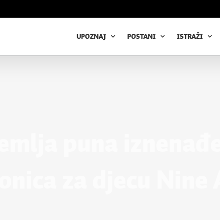
UPOZNAJ
POSTANI
ISTRAŽI
emlja puna iznenađe
onica za djecu Nine 