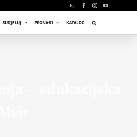
Kontakt
Facebook
Instagram
YouTube
SUDJELUJ
PRONAĐI
KATALOG
nja – edukacijska
Alvir