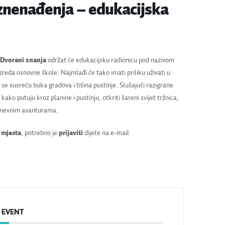
znenađenja – edukacijska
u Dvorani znanja
održat će edukacijsku radionicu pod nazivom
azreda osnovne škole. Najmlađi će tako imati priliku uživati u
e se susreću buka gradova i tišina pustinje. Slušajući razigrane
i kako putuju kroz planine i pustinju, otkriti šareni svijet tržnica,
odnevnim avanturama.
 mjesta
, potrebno je
prijaviti
dijete na e-mail
 EVENT