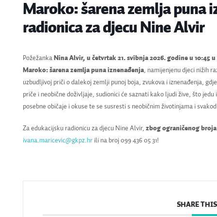
Maroko: šarena zemlja puna i
radionica za djecu Nine Alvir
Požežanka
Nina Alvir,
u četvrtak 21. svibnja 2026. godine u 10:45 
Maroko: šarena zemlja puna iznenađenja
, namijenjenu djeci nižih r
uzbudljivoj priči o dalekoj zemlji punoj boja, zvukova i iznenađenja, gdj
priče i neobične doživljaje, sudionici će saznati kako ljudi žive, što jedu 
posebne običaje i okuse te se susresti s neobičnim životinjama i svak
Za edukacijsku radionicu za djecu Nine Alvir,
zbog ograničenog broja
ivana.maricevic@gkpz.hr
ili na broj 099 436 05 31!
SHARE THIS