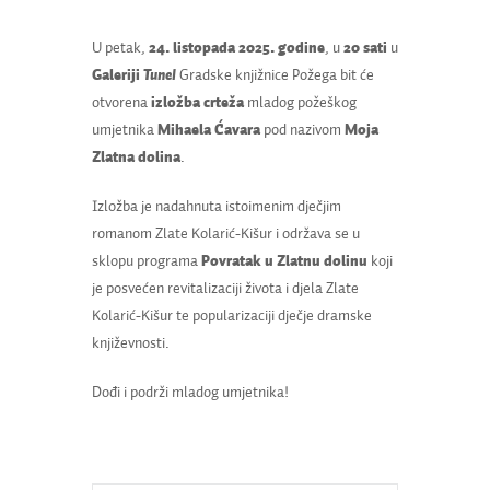
U petak,
24. listopada 2025. godine
, u
20 sati
u
Galeriji
Tunel
Gradske knjižnice Požega bit će
otvorena
izložba crteža
mladog požeškog
umjetnika
Mihaela Ćavara
pod nazivom
Moja
Zlatna dolina
.
Izložba je nadahnuta istoimenim dječjim
romanom Zlate Kolarić-Kišur i održava se u
sklopu programa
Povratak u Zlatnu dolinu
koji
je posvećen revitalizaciji života i djela Zlate
Kolarić-Kišur te popularizaciji dječje dramske
književnosti.
Dođi i podrži mladog umjetnika!